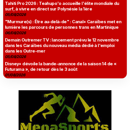
Tahiti Pro 2026 : Teahupo'o accueille l'élite mondiale du
surf, à vivre en direct sur Polynésie la 1ère
05/08/2026
"Murmure(s) : Être au-delà-de" : Canal+ Caraïbes met en
lumière les parcours de personnes trans en Martinique
06/08/2026
Demain Outremer TV : lancement prévu le 12 novembre
dans les Caraïbes du nouveau média dédié à l'emploi
dans les Outre-mer
05/08/2026
Disney+ dévoile la bande-annonce de la saison 14 de «
Futurama », de retour dès le 3 août
01/08/2026