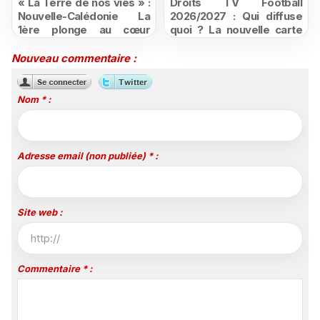
« La Terre de nos vies » :
Droits TV Football
Nouvelle-Calédonie La
2026/2027 : Qui diffuse
1ère plonge au cœur
quoi ? La nouvelle carte
d'une ruralité en pleine
du football à la télévision
mutation
Nouveau commentaire :
Nom * :
Adresse email (non publiée) * :
Site web :
Commentaire * :