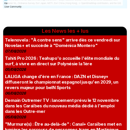
Les News les + lus
Telenovela : "À contre sens" arrive dès ce vendredi sur
Novelas+ et succède à "Doménica Montero"
07/08/2026
Tahiti Pro 2026 : Teahupo'o accueille l'élite mondiale du
surf, à vivre en direct sur Polynésie la 1ère
05/08/2026
LALIGA change d'ère en France : DAZN et Disney+
diffuseront le championnat espagnol jusqu'en 2029, un
revers majeur pour beIN Sports
06/08/2026
Demain Outremer TV : lancement prévu le 12 novembre
dans les Caraïbes du nouveau média dédié à l'emploi
dans les Outre-mer
05/08/2026
"Murmure(s) : Être au-delà-de" : Canal+ Caraïbes met en
lumière les parcours de personnes trans en Martinique