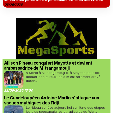
06/08/2026
Allison Pineau conquiert Mayotte et devient
ambassadrice de M'tsangamouji
« Merci à M'tsangamouji et à Mayotte pour cet
accueil chaleureux, cela m'est rarement arrivé
duran...
22/06/2026 13:00
Le Guadeloupéen Antoine Martin s'attaque aux
vagues mythiques des Fidji
Le rideau se lève aujourd’hui sur l’une des étapes
les plus spectaculaires et radicales du Worl...