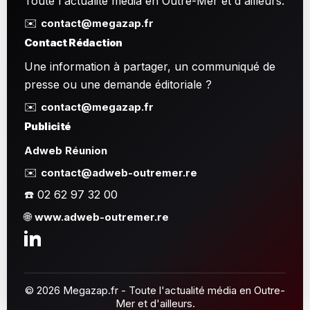
Toute l'actualité média en Outre-Mer et d'ailleurs.
✉️
contact@megazap.fr
Contact Rédaction
Une information à partager, un communiqué de
presse ou une demande éditoriale ?
✉️
contact@megazap.fr
Publicité
Adweb Réunion
✉️
contact@adweb-outremer.re
☎️ 02 62 97 32 00
🌐
www.adweb-outremer.re
© 2026 Megazap.fr - Toute l'actualité média en Outre-
Mer et d'ailleurs.