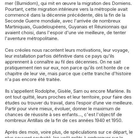
mer (Bumidom), qui mit en œuvre la migration des Domiens.
Pourtant, cette migration intérieure vers la métropole avait
commencé dans la décennie précédente, dès la fin de la
Seconde Guerre mondiale, avec l'arrivée de nombreux
Martiniquais, Guadeloupéens, Guyanais et Réunionnais qui
avaient choisi, dans l'espoir d'une vie meilleure, de tenter
l'aventure métropolitaine.
Ces créoles nous racontent leurs motivations, leur voyage,
leur installation parfois définitive dans ce pays qu'ils
apprennent à connaître au fil des décennies. On ne sait
pratiquement rien sur eux, non parce qu'ils ont honte de ce
chapitre de leur vie, mais parce que cette tranche d'histoire
n'a pas encore été traitée.
Ils s’appellent Rodolphe, Gisèle, Sam ou encore Marlène. Ils
ont tout quitté, leurs proches et leur territoire, pour faire des
études ou trouver du travail, dans l’espoir d’une vie meilleure.
Partir pour vivre mieux, évoluer, donner le maximum de
chances de réussite à ses enfants..., c'est l'objectif de
nombreux Antillais de la fin de ces années 1940 et 1950.
Après des mois, voire plus, de spéculations sur ce départ, le
plus souvent souhaité, les voilà prêts à embarquer sur le