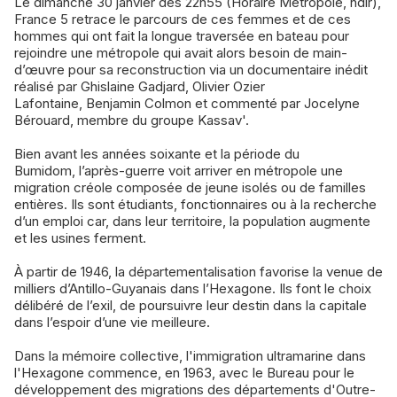
Le dimanche 30 janvier dés 22h55 (Horaire Métropole, ndlr),
France 5 retrace le parcours de ces femmes et de ces
hommes qui ont fait la longue traversée en bateau pour
rejoindre une métropole qui avait alors besoin de main-
d’œuvre pour sa reconstruction via un documentaire inédit
réalisé par Ghislaine Gadjard, Olivier Ozier
Lafontaine, Benjamin Colmon et commenté par Jocelyne
Bérouard, membre du groupe Kassav'.
Bien avant les années soixante et la période du
Bumidom, l’après-guerre voit arriver en métropole une
migration créole composée de jeune isolés ou de familles
entières. Ils sont étudiants, fonctionnaires ou à la recherche
d’un emploi car, dans leur territoire, la population augmente
et les usines ferment.
À partir de 1946, la départementalisation favorise la venue de
milliers d’Antillo-Guyanais dans l’Hexagone. Ils font le choix
délibéré de l’exil, de poursuivre leur destin dans la capitale
dans l’espoir d’une vie meilleure.
Dans la mémoire collective, l'immigration ultramarine dans
l'Hexagone commence, en 1963, avec le Bureau pour le
développement des migrations des départements d'Outre-