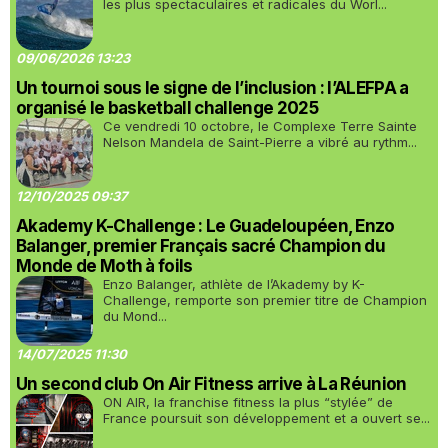
les plus spectaculaires et radicales du Worl...
09/06/2026 13:23
Un tournoi sous le signe de l’inclusion : l’ALEFPA a
organisé le basketball challenge 2025
Ce vendredi 10 octobre, le Complexe Terre Sainte
Nelson Mandela de Saint-Pierre a vibré au rythm...
12/10/2025 09:37
Akademy K-Challenge : Le Guadeloupéen, Enzo
Balanger, premier Français sacré Champion du
Monde de Moth à foils
Enzo Balanger, athlète de l’Akademy by K-
Challenge, remporte son premier titre de Champion
du Mond...
14/07/2025 11:30
Un second club On Air Fitness arrive à La Réunion
ON AIR, la franchise fitness la plus “stylée” de
France poursuit son développement et a ouvert se...