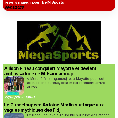
revers majeur pour beIN Sports
06/08/2026
Allison Pineau conquiert Mayotte et devient
ambassadrice de M'tsangamouji
« Merci à M'tsangamouji et à Mayotte pour cet
accueil chaleureux, cela m'est rarement arrivé
duran...
22/06/2026 13:00
Le Guadeloupéen Antoine Martin s'attaque aux
vagues mythiques des Fidji
Le rideau se lève aujourd’hui sur l’une des étapes