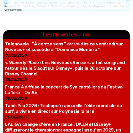
Les News les + lus
Telenovela : "À contre sens" arrive dès ce vendredi sur
Novelas+ et succède à "Doménica Montero"
07/08/2026
« Waverly Place : Les Nouveaux Sorciers » fait son grand
retour dès le 5 août sur Disney+, puis le 26 octobre sur
Disney Channel
05/08/2026
France 4 diffuse le concert de Sya capté lors du Festival
La 1ère – On Air
09/08/2026
Tahiti Pro 2026 : Teahupo'o accueille l'élite mondiale du
surf, à vivre en direct sur Polynésie la 1ère
08/08/2026
LALIGA change d'ère en France : DAZN et Disney+
diffuseront le championnat espagnol jusqu'en 2029, un