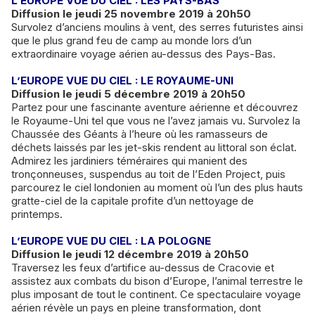
L’EUROPE VUE DU CIEL : LES PAYS-BAS
Diffusion le jeudi 25 novembre 2019 à 20h50
Survolez d’anciens moulins à vent, des serres futuristes ainsi
que le plus grand feu de camp au monde lors d’un
extraordinaire voyage aérien au-dessus des Pays-Bas.
L’EUROPE VUE DU CIEL : LE ROYAUME-UNI
Diffusion le jeudi 5 décembre 2019 à 20h50
Partez pour une fascinante aventure aérienne et découvrez
le Royaume-Uni tel que vous ne l’avez jamais vu. Survolez la
Chaussée des Géants à l’heure où les ramasseurs de
déchets laissés par les jet-skis rendent au littoral son éclat.
Admirez les jardiniers téméraires qui manient des
tronçonneuses, suspendus au toit de l’Eden Project, puis
parcourez le ciel londonien au moment où l’un des plus hauts
gratte-ciel de la capitale profite d’un nettoyage de
printemps.
L’EUROPE VUE DU CIEL : LA POLOGNE
Diffusion le jeudi 12 décembre 2019 à 20h50
Traversez les feux d’artifice au-dessus de Cracovie et
assistez aux combats du bison d’Europe, l’animal terrestre le
plus imposant de tout le continent. Ce spectaculaire voyage
aérien révèle un pays en pleine transformation, dont