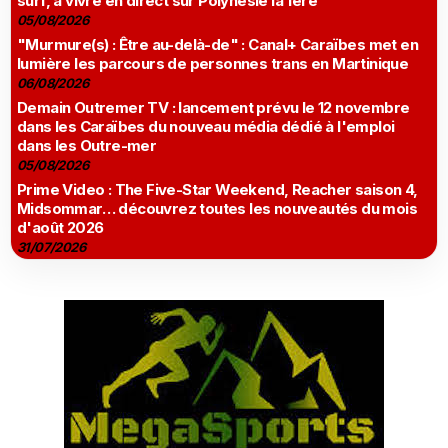
surf, à vivre en direct sur Polynésie la 1ère
05/08/2026
"Murmure(s) : Être au-delà-de" : Canal+ Caraïbes met en
lumière les parcours de personnes trans en Martinique
06/08/2026
Demain Outremer TV : lancement prévu le 12 novembre
dans les Caraïbes du nouveau média dédié à l'emploi
dans les Outre-mer
05/08/2026
Prime Video : The Five-Star Weekend, Reacher saison 4,
Midsommar… découvrez toutes les nouveautés du mois
d'août 2026
31/07/2026