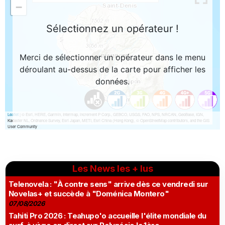
Les News les + lus
Telenovela : "À contre sens" arrive dès ce vendredi sur
Novelas+ et succède à "Doménica Montero"
07/08/2026
Tahiti Pro 2026 : Teahupo'o accueille l'élite mondiale du