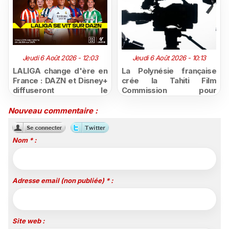
Jeudi 6 Août 2026 - 12:03
Jeudi 6 Août 2026 - 10:13
LALIGA change d'ère en
La Polynésie française
France : DAZN et Disney+
crée la Tahiti Film
diffuseront le
Commission pour
championnat espagnol
structurer et promouvoir
jusqu'en 2029, un revers
sa filière audiovisuelle
Nouveau commentaire :
majeur pour beIN Sports
Nom * :
Adresse email (non publiée) * :
Site web :