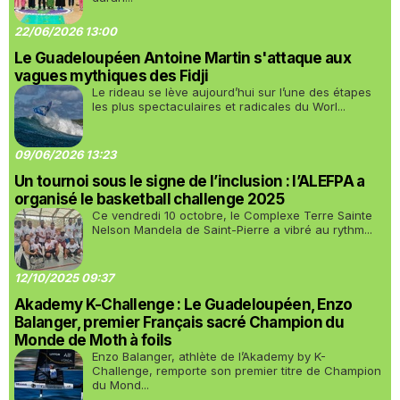
22/06/2026 13:00
Le Guadeloupéen Antoine Martin s'attaque aux
vagues mythiques des Fidji
Le rideau se lève aujourd’hui sur l’une des étapes
les plus spectaculaires et radicales du Worl...
09/06/2026 13:23
Un tournoi sous le signe de l’inclusion : l’ALEFPA a
organisé le basketball challenge 2025
Ce vendredi 10 octobre, le Complexe Terre Sainte
Nelson Mandela de Saint-Pierre a vibré au rythm...
12/10/2025 09:37
Akademy K-Challenge : Le Guadeloupéen, Enzo
Balanger, premier Français sacré Champion du
Monde de Moth à foils
Enzo Balanger, athlète de l’Akademy by K-
Challenge, remporte son premier titre de Champion
du Mond...