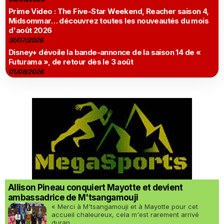
Prime Video : The Five-Star Weekend, Reacher saison 4,
Midsommar… découvrez toutes les nouveautés du mois
d'août 2026
31/07/2026
Disney+ dévoile la bande-annonce de la saison 14 de «
Futurama », de retour dès le 3 août
01/08/2026
Allison Pineau conquiert Mayotte et devient
ambassadrice de M'tsangamouji
« Merci à M'tsangamouji et à Mayotte pour cet
accueil chaleureux, cela m'est rarement arrivé
duran...