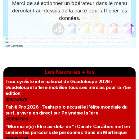
Les News les + lus
Tour cycliste international de Guadeloupe 2026 :
Guadeloupe la 1ère mobilise tous ses médias pour la 75e
édition
31/07/2026
Tahiti Pro 2026 : Teahupo'o accueille l'élite mondiale du
surf, à vivre en direct sur Polynésie la 1ère
05/08/2026
"Murmure(s) : Être au-delà-de" : Canal+ Caraïbes met en
lumière les parcours de personnes trans en Martinique
06/08/2026