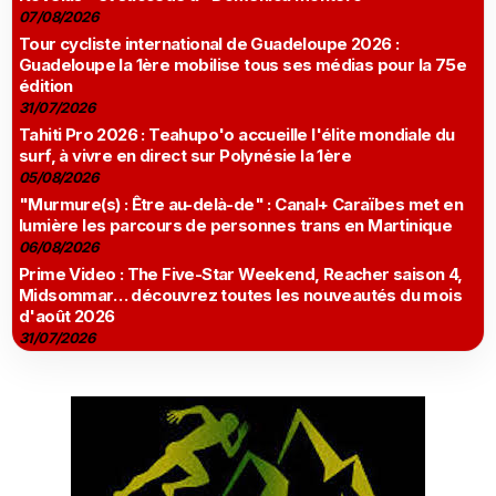
07/08/2026
Tour cycliste international de Guadeloupe 2026 :
Guadeloupe la 1ère mobilise tous ses médias pour la 75e
édition
31/07/2026
Tahiti Pro 2026 : Teahupo'o accueille l'élite mondiale du
surf, à vivre en direct sur Polynésie la 1ère
05/08/2026
"Murmure(s) : Être au-delà-de" : Canal+ Caraïbes met en
lumière les parcours de personnes trans en Martinique
06/08/2026
Prime Video : The Five-Star Weekend, Reacher saison 4,
Midsommar… découvrez toutes les nouveautés du mois
d'août 2026
31/07/2026