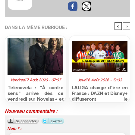
<
>
DANS LA MÊME RUBRIQUE :
Vendredi 7 Août 2026 - 07:07
Jeudi 6 Août 2026 - 12:03
Telenovela : "À contre
LALIGA change d'ère en
sens" arrive dès ce
France : DAZN et Disney+
vendredi sur Novelas+ et
diffuseront le
succède à "Doménica
championnat espagnol
Montero"
jusqu'en 2029, un revers
Nouveau commentaire :
majeur pour beIN Sports
Nom * :