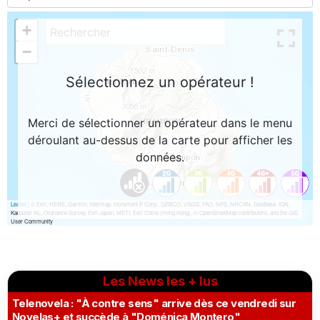
Les News les + lus
Telenovela : "À contre sens" arrive dès ce vendredi sur
Novelas+ et succède à "Doménica Montero"