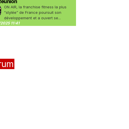
Réunion
ON AIR, la franchise fitness la plus
“stylée” de France poursuit son
développement et a ouvert se...
2025 11:41
rum