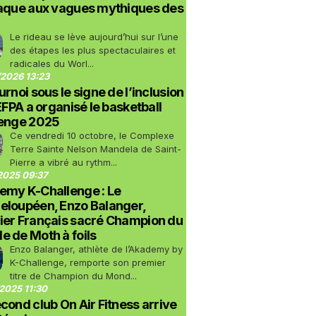
taque aux vagues mythiques des
Le rideau se lève aujourd’hui sur l’une
des étapes les plus spectaculaires et
radicales du Worl...
2026 13:23
urnoi sous le signe de l’inclusion
LEFPA a organisé le basketball
lenge 2025
Ce vendredi 10 octobre, le Complexe
Terre Sainte Nelson Mandela de Saint-
Pierre a vibré au rythm...
2025 09:37
emy K-Challenge : Le
eloupéen, Enzo Balanger,
ier Français sacré Champion du
 de Moth à foils
Enzo Balanger, athlète de l’Akademy by
K-Challenge, remporte son premier
titre de Champion du Mond...
2025 11:30
cond club On Air Fitness arrive