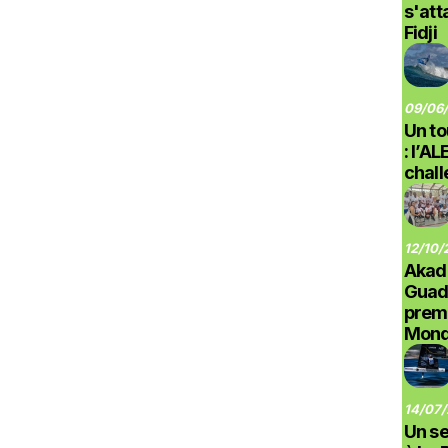
s'at
Fidji
09/06/
Un to
: l’A
chal
12/10/
Akad
Guad
prem
Monde
14/07/
Un se