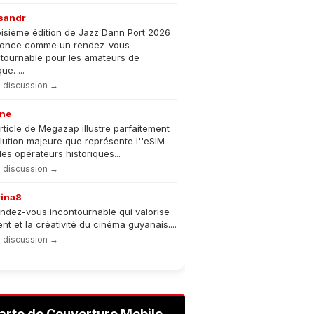
sandr
oisième édition de Jazz Dann Port 2026
nonce comme un rendez-vous
tournable pour les amateurs de
e. ...
la discussion →
ne
rticle de Megazap illustre parfaitement
olution majeure que représente l''eSIM
les opérateurs historiques...
la discussion →
rina8
ndez-vous incontournable qui valorise
lent et la créativité du cinéma guyanais....
la discussion →
arte de Couverture Mobile