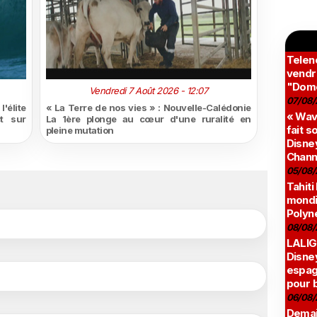
Teleno
vendr
"Domé
Vendredi 7 Août 2026 - 12:07
07/08/
'élite
« La Terre de nos vies » : Nouvelle-Calédonie
« Wav
t sur
La 1ère plonge au cœur d'une ruralité en
fait s
pleine mutation
Disney
Chann
05/08/
Tahiti
mondia
Polyné
08/08/
LALIG
Disne
espag
pour 
06/08/
Demai