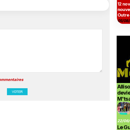
12 no
nouve
Outre
05/08/
commentaires
Allis
devi
M'ts
22/06/
Le G