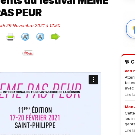
ents du festival MÊME
AS PEUR
undi 29 Novembre 2021 à 12:50
💬 
van 
Atten
faite
avec 
Lire 
Max 
Cette
les i
genre
Lire 