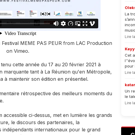
Olek
La tr
s’an
incon
musiqu
Lire 
 du Festival MEME PAS PEUR
from
LAC Production
Keyy
on
Vimeo
.
Cet a
l''év
tenu cette année du 17 au 20 février 2021 à
pour 
on marquante tant à La Réunion qu'en Métropole,
Lire 
ma à maintenir son édition en présentiel.
kata
Un re
mentaire rétrospective des meilleurs moments du
le ta
e.
Lire 
m accessible ci-dessus, met en lumière les grands
ture, le discours des partenaires, la
 indépendants internationaux pour le grand
C