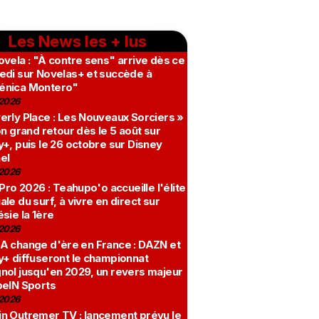
Les News les + lus
vela : "À contre sens" arrive dès ce
edi sur Novelas+ et succède à
nica Montero"
2026
erly Place : Les Nouveaux Sorciers »
on grand retour dès le 5 août sur
+, puis le 26 octobre sur Disney
el
2026
 Pro 2026 : Teahupo'o accueille l'élite
le du surf, à vivre en direct sur
sie la 1ère
2026
A change d'ère en France : DAZN et
y+ diffuseront le championnat
nol jusqu'en 2029, un revers majeur
beIN Sports
2026
n Outremer TV : lancement prévu le