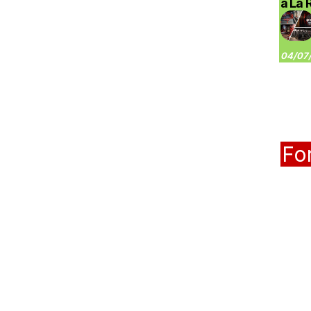
à La 
04/07/
Fo