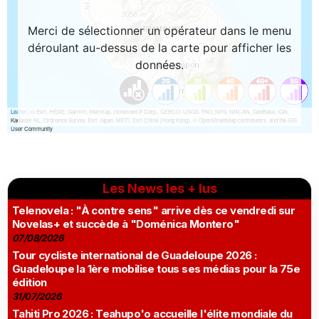
Les News les + lus
Telenovela : "À contre sens" arrive dès ce vendredi sur
Novelas+ et succède à "Doménica Montero"
07/08/2026
Tour cycliste international de Guadeloupe 2026 :
Guadeloupe la 1ère mobilise tous ses médias pour la 75e
édition
31/07/2026
Tahiti Pro 2026 : Teahupo'o accueille l'élite mondiale du