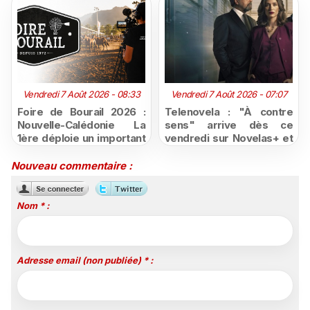
Vendredi 7 Août 2026 - 08:33
Vendredi 7 Août 2026 - 07:07
Foire de Bourail 2026 :
Telenovela : "À contre
Nouvelle-Calédonie La
sens" arrive dès ce
1ère déploie un important
vendredi sur Novelas+ et
dispositif sur ses quatre
succède à "Doménica
antennes
Montero"
Nouveau commentaire :
Nom * :
Adresse email (non publiée) * :