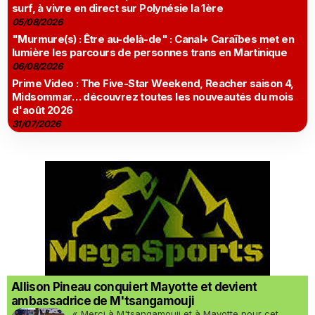
surf, à vivre en direct sur Polynésie la 1ère
05/08/2026
"Murmure(s) : Être au-delà-de" : Canal+ Caraïbes met en
lumière les parcours de personnes trans en Martinique
06/08/2026
Prime Video : The Five-Star Weekend, Reacher saison 4,
Midsommar… découvrez toutes les nouveautés du mois
d'août 2026
31/07/2026
Allison Pineau conquiert Mayotte et devient
ambassadrice de M'tsangamouji
« Merci à M'tsangamouji et à Mayotte pour cet