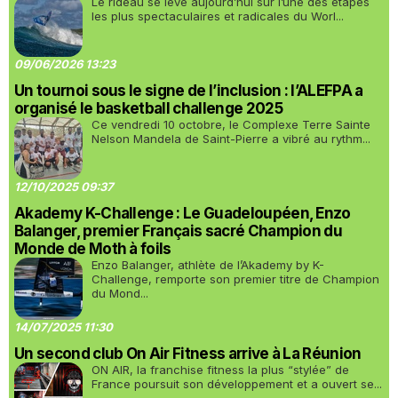
Le rideau se lève aujourd’hui sur l’une des étapes
les plus spectaculaires et radicales du Worl...
09/06/2026 13:23
Un tournoi sous le signe de l’inclusion : l’ALEFPA a
organisé le basketball challenge 2025
Ce vendredi 10 octobre, le Complexe Terre Sainte
Nelson Mandela de Saint-Pierre a vibré au rythm...
12/10/2025 09:37
Akademy K-Challenge : Le Guadeloupéen, Enzo
Balanger, premier Français sacré Champion du
Monde de Moth à foils
Enzo Balanger, athlète de l’Akademy by K-
Challenge, remporte son premier titre de Champion
du Mond...
14/07/2025 11:30
Un second club On Air Fitness arrive à La Réunion
ON AIR, la franchise fitness la plus “stylée” de
France poursuit son développement et a ouvert se...