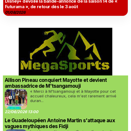
Disney+ dévoile la bande-annonce de la saison 14 de «
Futurama », de retour dès le 3 août
01/08/2026
Allison Pineau conquiert Mayotte et devient
ambassadrice de M'tsangamouji
« Merci à M'tsangamouji et à Mayotte pour cet
accueil chaleureux, cela m'est rarement arrivé
duran...
22/06/2026 13:00
Le Guadeloupéen Antoine Martin s'attaque aux
vagues mythiques des Fidji