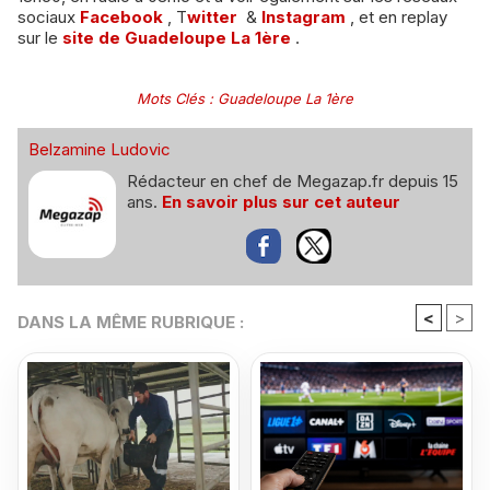
sociaux
Facebook
, T
witter
&
Instagram
, et en replay
sur le
site de Guadeloupe La 1ère
.
Mots Clés
:
Guadeloupe La 1ère
Belzamine Ludovic
Rédacteur en chef de Megazap.fr depuis 15
ans.
En savoir plus sur cet auteur
<
>
DANS LA MÊME RUBRIQUE :