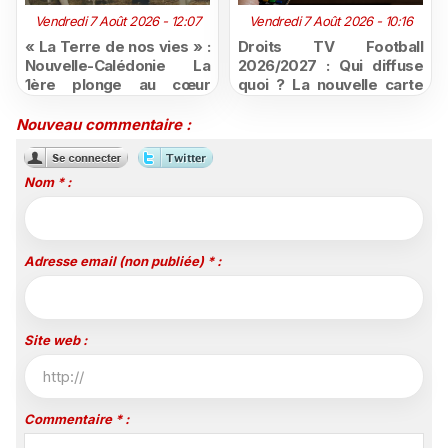
Vendredi 7 Août 2026 - 12:07
Vendredi 7 Août 2026 - 10:16
« La Terre de nos vies » :
Droits TV Football
Nouvelle-Calédonie La
2026/2027 : Qui diffuse
1ère plonge au cœur
quoi ? La nouvelle carte
d'une ruralité en pleine
du football à la télévision
mutation
Nouveau commentaire :
Nom * :
Adresse email (non publiée) * :
Site web :
Commentaire * :