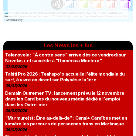
Les News les + lus
Telenovela : "À contre sens" arrive dès ce vendredi sur
Novelas+ et succède à "Doménica Montero"
07/08/2026
Tahiti Pro 2026 : Teahupo'o accueille l'élite mondiale du
surf, à vivre en direct sur Polynésie la 1ère
05/08/2026
Demain Outremer TV : lancement prévu le 12 novembre
dans les Caraïbes du nouveau média dédié à l'emploi
dans les Outre-mer
05/08/2026
"Murmure(s) : Être au-delà-de" : Canal+ Caraïbes met en
lumière les parcours de personnes trans en Martinique
06/08/2026