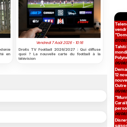
Teleno
vendr
"Domé
07/08/
Vendredi 7 Août 2026 - 10:16
Tahiti
édonie
Droits TV Football 2026/2027 : Qui diffuse
mondia
ité en
quoi ? La nouvelle carte du football à la
Polyné
télévision
05/08/
Demai
12 no
nouve
Outre
05/08/
"Murmu
Caraï
perso
06/08/
Disne
saison