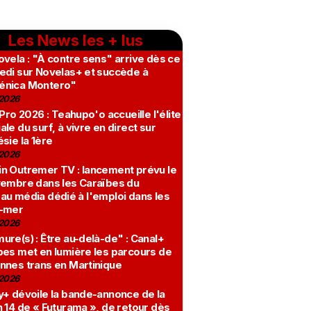
Les News les + lus
vela : "À contre sens" arrive dès ce
edi sur Novelas+ et succède à
nica Montero"
2026
 Pro 2026 : Teahupo'o accueille l'élite
le du surf, à vivre en direct sur
sie la 1ère
2026
n Outremer TV : lancement prévu le
vembre dans les Caraïbes du
au média dédié à l'emploi dans les
-mer
2026
re(s) : Être au-delà-de" : Canal+
bes met en lumière les parcours de
nnes trans en Martinique
2026
y+ dévoile la bande-annonce de la
 14 de « Futurama », de retour dès