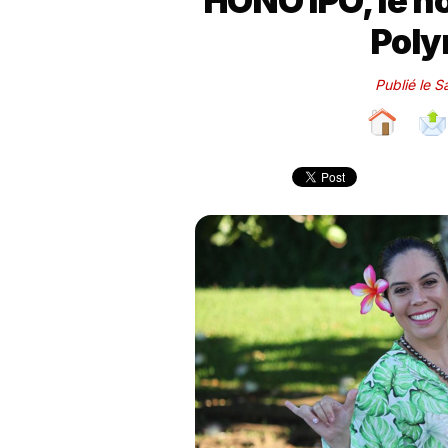
HONO IPO, le n
Poly
Publié le S