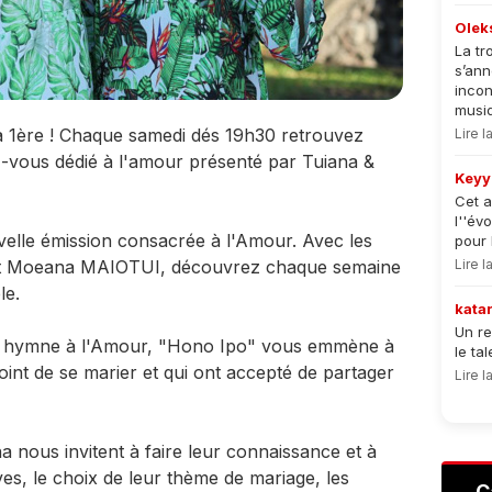
Olek
La tr
s’an
incon
musiqu
a 1ère ! Chaque samedi dés 19h30 retrouvez
Lire 
vous dédié à l'amour présenté par Tuiana &
Keyy
Cet a
l''év
velle émission consacrée à l'Amour. Avec les
pour 
et Moeana MAIOTUI, découvrez chaque semaine
Lire 
le.
kata
Un re
un hymne à l'Amour, "Hono Ipo" vous emmène à
le ta
oint de se marier et qui ont accepté de partager
Lire 
nous invitent à faire leur connaissance et à
ves, le choix de leur thème de mariage, les
C