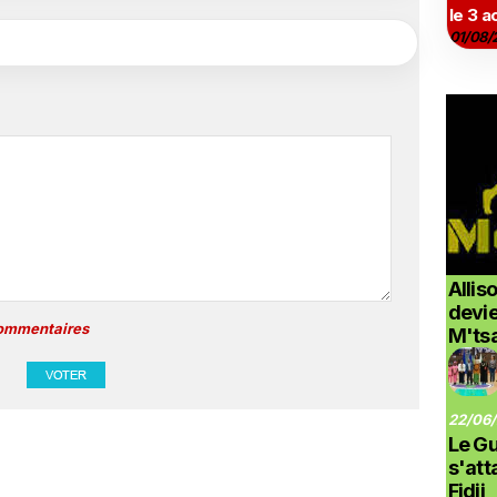
le 3 a
01/08/
Allis
devi
commentaires
M'ts
22/06/
Le G
s'at
Fidji