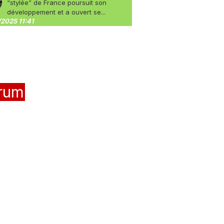
“stylée” de France poursuit son
développement et a ouvert se...
2025 11:41
rum