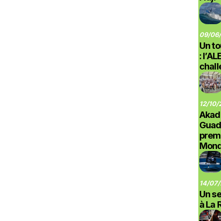
09/06/
Un to
: l’A
chal
12/10/
Akad
Guad
prem
Monde
14/07/
Un se
à La 