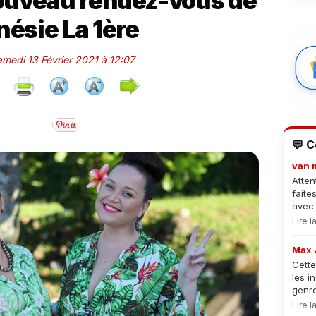
ouveau rendez-vous de
nésie La 1ère
amedi 13 Février 2021 à 12:07
💬 
van 
Atten
faite
avec 
Lire 
Max 
Cette
les i
genre
Lire 