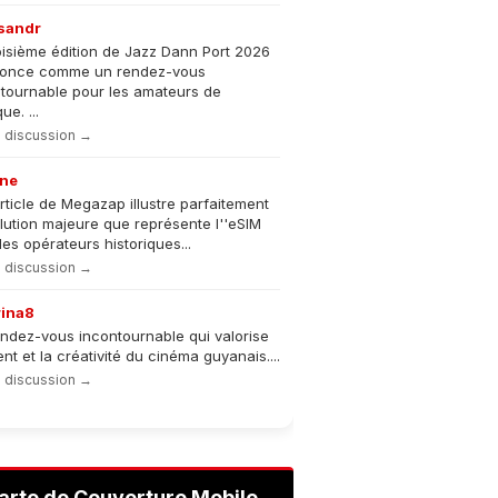
sandr
oisième édition de Jazz Dann Port 2026
nonce comme un rendez-vous
tournable pour les amateurs de
e. ...
la discussion →
ne
rticle de Megazap illustre parfaitement
olution majeure que représente l''eSIM
les opérateurs historiques...
la discussion →
rina8
ndez-vous incontournable qui valorise
lent et la créativité du cinéma guyanais....
la discussion →
arte de Couverture Mobile