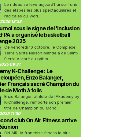
Le rideau se lève aujourd’hui sur l’une
des étapes les plus spectaculaires et
radicales du Worl...
2026 13:23
urnoi sous le signe de l’inclusion
LEFPA a organisé le basketball
lenge 2025
Ce vendredi 10 octobre, le Complexe
Terre Sainte Nelson Mandela de Saint-
Pierre a vibré au rythm...
2025 09:37
emy K-Challenge : Le
eloupéen, Enzo Balanger,
ier Français sacré Champion du
 de Moth à foils
Enzo Balanger, athlète de l’Akademy by
K-Challenge, remporte son premier
titre de Champion du Mond...
2025 11:30
cond club On Air Fitness arrive
Réunion
ON AIR, la franchise fitness la plus