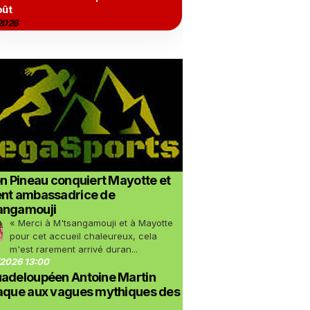
oût
2026
on Pineau conquiert Mayotte et
ent ambassadrice de
angamouji
« Merci à M'tsangamouji et à Mayotte
pour cet accueil chaleureux, cela
m'est rarement arrivé duran...
2026 13:00
uadeloupéen Antoine Martin
taque aux vagues mythiques des