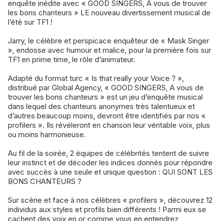
enquête inédite avec « GOOD SINGERS, A vous de trouver
les bons chanteurs » LE nouveau divertissement musical de
l’été sur TF1 !
Jarry, le célèbre et perspicace enquêteur de « Mask Singer
», endosse avec humour et malice, pour la première fois sur
TF1 en prime time, le rôle d’animateur.
Adapté du format turc « Is that really your Voice ? »,
distribué par Global Agency, « GOOD SINGERS, A vous de
trouver les bons chanteurs » est un jeu d’enquête musical
dans lequel des chanteurs anonymes très talentueux et
d’autres beaucoup moins, devront être identifiés par nos «
profilers ». Ils révéleront en chanson leur véritable voix, plus
ou moins harmonieuse.
Au fil de la soirée, 2 équipes de célébrités tentent de suivre
leur instinct et de décoder les indices donnés pour répondre
avec succès à une seule et unique question : QUI SONT LES
BONS CHANTEURS ?
Sur scène et face à nos célèbres « profilers », découvrez 12
individus aux styles et profils bien différents ! Parmi eux se
cachent des voix en or comme vous en entendrez