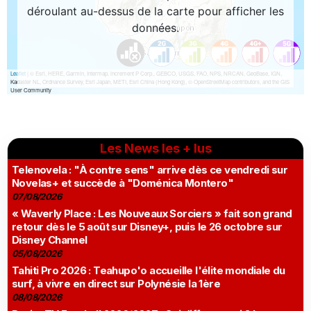
Les News les + lus
Telenovela : "À contre sens" arrive dès ce vendredi sur
Novelas+ et succède à "Doménica Montero"
07/08/2026
« Waverly Place : Les Nouveaux Sorciers » fait son grand
retour dès le 5 août sur Disney+, puis le 26 octobre sur
Disney Channel
05/08/2026
Tahiti Pro 2026 : Teahupo'o accueille l'élite mondiale du
surf, à vivre en direct sur Polynésie la 1ère
08/08/2026