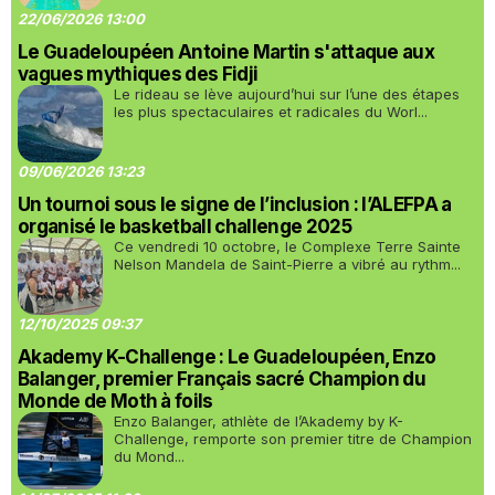
22/06/2026 13:00
Le Guadeloupéen Antoine Martin s'attaque aux
vagues mythiques des Fidji
Le rideau se lève aujourd’hui sur l’une des étapes
les plus spectaculaires et radicales du Worl...
09/06/2026 13:23
Un tournoi sous le signe de l’inclusion : l’ALEFPA a
organisé le basketball challenge 2025
Ce vendredi 10 octobre, le Complexe Terre Sainte
Nelson Mandela de Saint-Pierre a vibré au rythm...
12/10/2025 09:37
Akademy K-Challenge : Le Guadeloupéen, Enzo
Balanger, premier Français sacré Champion du
Monde de Moth à foils
Enzo Balanger, athlète de l’Akademy by K-
Challenge, remporte son premier titre de Champion
du Mond...