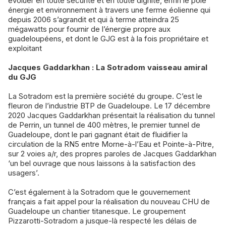
évoluer en toute sécurité et en toute dignité, enfin le pôle
énergie et environnement à travers une ferme éolienne qui
depuis 2006 s’agrandit et qui à terme atteindra 25
mégawatts pour fournir de l’énergie propre aux
guadeloupéens, et dont le GJG est à la fois propriétaire et
exploitant
Jacques Gaddarkhan : La Sotradom vaisseau amiral
du GJG
La Sotradom est la première société du groupe. C’est le
fleuron de l’industrie BTP de Guadeloupe. Le 17 décembre
2020 Jacques Gaddarkhan présentait la réalisation du tunnel
de Perrin, un tunnel de 400 mètres, le premier tunnel de
Guadeloupe, dont le pari gagnant était de fluidifier la
circulation de la RN5 entre Morne-à-l’Eau et Pointe-à-Pitre,
sur 2 voies a/r, des propres paroles de Jacques Gaddarkhan
‘un bel ouvrage que nous laissons à la satisfaction des
usagers’.
C’est également à la Sotradom que le gouvernement
français a fait appel pour la réalisation du nouveau CHU de
Guadeloupe un chantier titanesque. Le groupement
Pizzarotti-Sotradom a jusque-là respecté les délais de