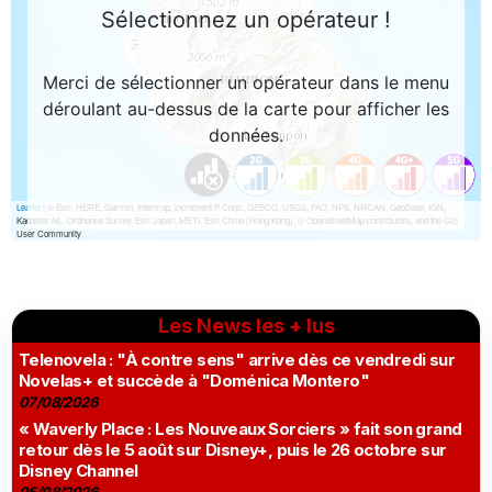
Les News les + lus
Telenovela : "À contre sens" arrive dès ce vendredi sur
Novelas+ et succède à "Doménica Montero"
07/08/2026
« Waverly Place : Les Nouveaux Sorciers » fait son grand
retour dès le 5 août sur Disney+, puis le 26 octobre sur
Disney Channel