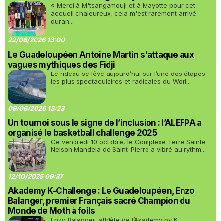
« Merci à M'tsangamouji et à Mayotte pour cet
accueil chaleureux, cela m'est rarement arrivé
duran...
22/06/2026 13:00
Le Guadeloupéen Antoine Martin s'attaque aux
vagues mythiques des Fidji
Le rideau se lève aujourd’hui sur l’une des étapes
les plus spectaculaires et radicales du Worl...
09/06/2026 13:23
Un tournoi sous le signe de l’inclusion : l’ALEFPA a
organisé le basketball challenge 2025
Ce vendredi 10 octobre, le Complexe Terre Sainte
Nelson Mandela de Saint-Pierre a vibré au rythm...
12/10/2025 09:37
Akademy K-Challenge : Le Guadeloupéen, Enzo
Balanger, premier Français sacré Champion du
Monde de Moth à foils
Enzo Balanger, athlète de l’Akademy by K-