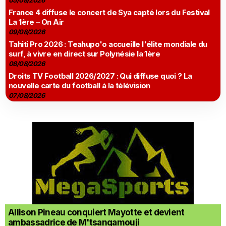
05/08/2026
France 4 diffuse le concert de Sya capté lors du Festival
La 1ère – On Air
09/08/2026
Tahiti Pro 2026 : Teahupo'o accueille l'élite mondiale du
surf, à vivre en direct sur Polynésie la 1ère
08/08/2026
Droits TV Football 2026/2027 : Qui diffuse quoi ? La
nouvelle carte du football à la télévision
07/08/2026
Allison Pineau conquiert Mayotte et devient
ambassadrice de M'tsangamouji