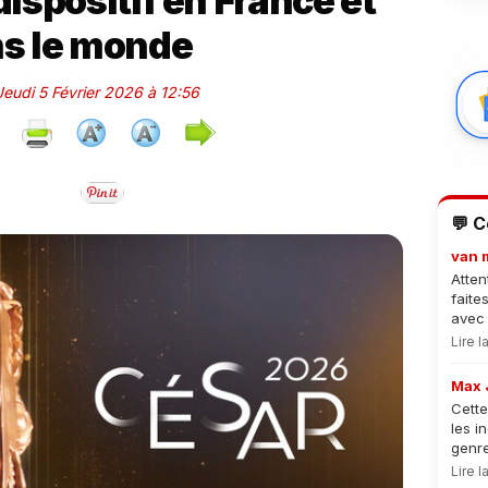
ispositif en France et
s le monde
 Jeudi 5 Février 2026 à 12:56
💬 
van 
Atten
faite
avec 
Lire 
Max 
Cette
les i
genre
Lire 