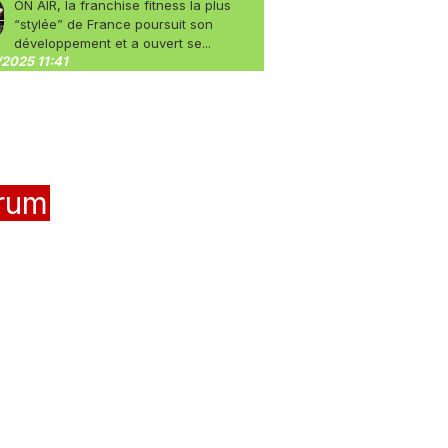
ON AIR, la franchise fitness la plus
“stylée” de France poursuit son
développement et a ouvert se...
2025 11:41
rum