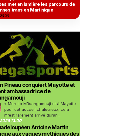
bes met en lumière les parcours de
nnes trans en Martinique
2026
on Pineau conquiert Mayotte et
ent ambassadrice de
angamouji
« Merci à M'tsangamouji et à Mayotte
pour cet accueil chaleureux, cela
m'est rarement arrivé duran...
2026 13:00
uadeloupéen Antoine Martin
taque aux vagues mythiques des