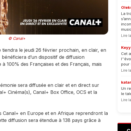
Olek
La tr
s’an
incon
musiqu
Lire 
© Canal+
Keyy
iendra le jeudi 26 février prochain, en clair, en
Cet a
 bénéficiera d’un dispositif de diffusion
l''év
le à 100% des Françaises et des Français, mais
pour 
Lire 
kata
monie sera diffusée en clair et en direct sur
Un re
+ Cinéma(s), Canal+ Box Office, OCS et la
le ta
Lire 
ires Canal+ en Europe et en Afrique reprendront la
tte diffusion sera étendue à 138 pays grâce à
C