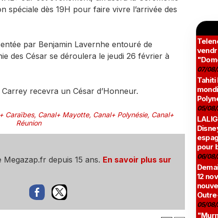
n spéciale dès 19H pour faire vivre l’arrivée des
Teleno
ésentée par Benjamin Lavernhe entouré de
vendr
e des César se déroulera le jeudi 26 février à
"Domé
07/08/
Tahiti
mondia
m Carrey recevra un César d’Honneur.
Polyné
05/08/
+ Caraïbes
,
Canal+ Mayotte
,
Canal+ Polynésie
,
Canal+
LALIG
Réunion
Disne
espag
pour 
06/08/
e Megazap.fr depuis 15 ans.
En savoir plus sur
Demai
12 no
nouve
Outre
05/08/
"Murmu