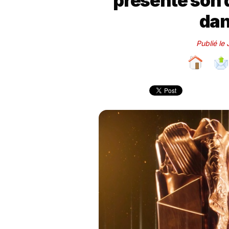
présente son d
dan
Publié le