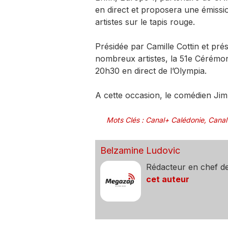
en direct et proposera une émissio
artistes sur le tapis rouge.
Présidée par Camille Cottin et pr
nombreux artistes, la 51e Cérémoni
20h30 en direct de l’Olympia.
A cette occasion, le comédien Ji
Mots Clés
:
Canal+ Calédonie
,
Canal
Belzamine Ludovic
Rédacteur en chef d
cet auteur