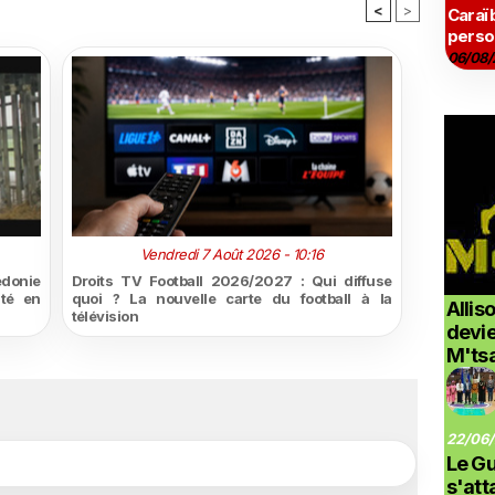
<
>
Caraï
perso
06/08/
Vendredi 7 Août 2026 - 10:16
édonie
Droits TV Football 2026/2027 : Qui diffuse
ité en
quoi ? La nouvelle carte du football à la
Allis
télévision
devi
M'ts
22/06/
Le G
s'at