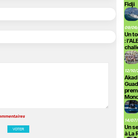
Fidji
09/06/
Un to
: l’A
chal
12/10/
Akad
Guad
prem
Monde
commentaires
14/07/
Un se
à La 