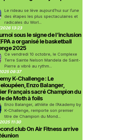
Le rideau se lève aujourd’hui sur l’une
des étapes les plus spectaculaires et
radicales du Worl...
2026 13:23
urnoi sous le signe de l’inclusion
LEFPA a organisé le basketball
lenge 2025
Ce vendredi 10 octobre, le Complexe
Terre Sainte Nelson Mandela de Saint-
Pierre a vibré au rythm...
2025 09:37
emy K-Challenge : Le
eloupéen, Enzo Balanger,
ier Français sacré Champion du
 de Moth à foils
Enzo Balanger, athlète de l’Akademy by
K-Challenge, remporte son premier
titre de Champion du Mond...
2025 11:30
cond club On Air Fitness arrive
Réunion