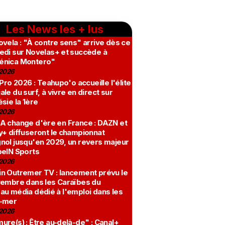
Les News les + lus
vela : "À contre sens" arrive dès ce
edi sur Novelas+ et succède à
nica Montero"
2026
 Pro 2026 : Teahupo'o accueille l'élite
le du surf, à vivre en direct sur
sie la 1ère
2026
A change d'ère en France : DAZN et
y+ diffuseront le championnat
nol jusqu'en 2029, un revers majeur
beIN Sports
2026
n Outremer TV : lancement prévu le
vembre dans les Caraïbes du
au média dédié à l'emploi dans les
-mer
2026
re(s) : Être au-delà-de" : Canal+