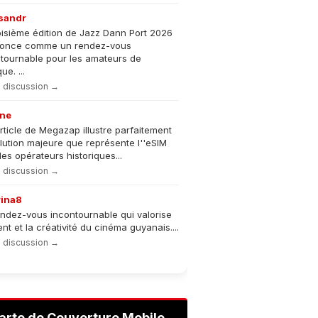
sandr
oisième édition de Jazz Dann Port 2026
nonce comme un rendez-vous
tournable pour les amateurs de
e. ...
la discussion →
ne
rticle de Megazap illustre parfaitement
olution majeure que représente l''eSIM
les opérateurs historiques...
la discussion →
rina8
ndez-vous incontournable qui valorise
lent et la créativité du cinéma guyanais....
la discussion →
arte de Couverture Mobile