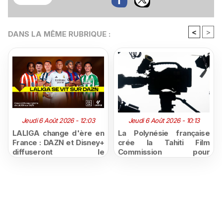
<
>
DANS LA MÊME RUBRIQUE :
Jeudi 6 Août 2026 - 12:03
Jeudi 6 Août 2026 - 10:13
LALIGA change d'ère en
La Polynésie française
France : DAZN et Disney+
crée la Tahiti Film
diffuseront le
Commission pour
championnat espagnol
structurer et promouvoir
jusqu'en 2029, un revers
sa filière audiovisuelle
majeur pour beIN Sports