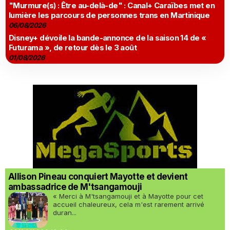
"Murmure(s) : Être au-delà-de" : Canal+ Caraïbes met en
lumière les parcours de personnes trans en Martinique
06/08/2026
Disney+ dévoile la bande-annonce de la saison 14 de «
Futurama », de retour dès le 3 août
01/08/2026
Allison Pineau conquiert Mayotte et devient
ambassadrice de M'tsangamouji
« Merci à M'tsangamouji et à Mayotte pour cet
accueil chaleureux, cela m'est rarement arrivé
duran...