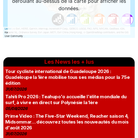
Les News les + lus
Tour cycliste international de Guadeloupe 2026 :
Guadeloupe la 1ère mobilise tous ses médias pour la 75e
édition
31/07/2026
Tahiti Pro 2026 : Teahupo'o accueille l'élite mondiale du
surf, à vivre en direct sur Polynésie la 1ère
05/08/2026
Prime Video : The Five-Star Weekend, Reacher saison 4,
Midsommar… découvrez toutes les nouveautés du mois
d'août 2026
31/07/2026