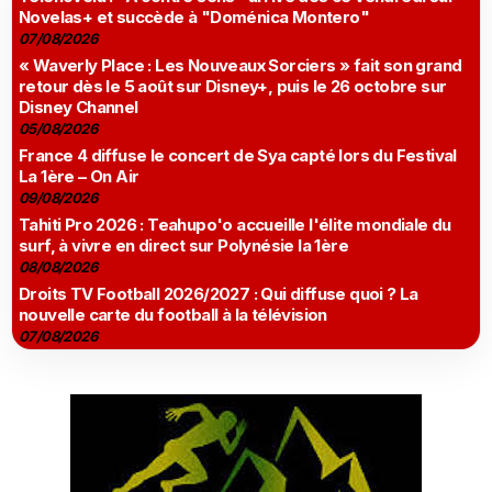
Novelas+ et succède à "Doménica Montero"
07/08/2026
« Waverly Place : Les Nouveaux Sorciers » fait son grand
retour dès le 5 août sur Disney+, puis le 26 octobre sur
Disney Channel
05/08/2026
France 4 diffuse le concert de Sya capté lors du Festival
La 1ère – On Air
09/08/2026
Tahiti Pro 2026 : Teahupo'o accueille l'élite mondiale du
surf, à vivre en direct sur Polynésie la 1ère
08/08/2026
Droits TV Football 2026/2027 : Qui diffuse quoi ? La
nouvelle carte du football à la télévision
07/08/2026