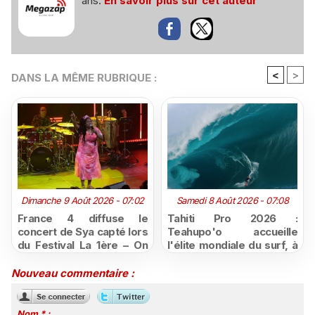
ans.
En savoir plus sur cet auteur
<
>
DANS LA MÊME RUBRIQUE :
Dimanche 9 Août 2026 - 07:02
Samedi 8 Août 2026 - 07:08
France 4 diffuse le
Tahiti Pro 2026 :
concert de Sya capté lors
Teahupo'o accueille
du Festival La 1ère – On
l'élite mondiale du surf, à
Air
vivre en direct sur
Polynésie la 1ère
Nouveau commentaire :
Nom * :