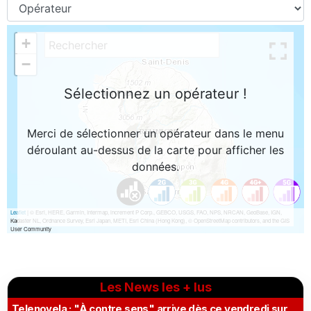
Les News les + lus
Telenovela : "À contre sens" arrive dès ce vendredi sur