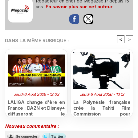
Rédacteur en chef de Megazap.fr depuis 15
ans.
En savoir plus sur cet auteur
<
>
DANS LA MÊME RUBRIQUE :
Jeudi 6 Août 2026 - 12:03
Jeudi 6 Août 2026 - 10:13
LALIGA change d'ère en
La Polynésie française
France : DAZN et Disney+
crée la Tahiti Film
diffuseront le
Commission pour
championnat espagnol
structurer et promouvoir
jusqu'en 2029, un revers
sa filière audiovisuelle
Nouveau commentaire :
majeur pour beIN Sports