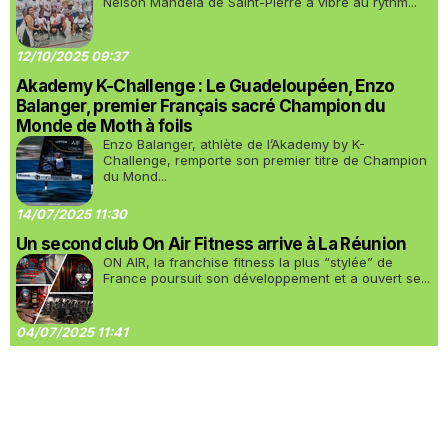
Nelson Mandela de Saint-Pierre a vibré au rythm...
12/10/2025 09:37
Akademy K-Challenge : Le Guadeloupéen, Enzo
Balanger, premier Français sacré Champion du
Monde de Moth à foils
Enzo Balanger, athlète de l’Akademy by K-
Challenge, remporte son premier titre de Champion
du Mond...
14/07/2025 11:30
Un second club On Air Fitness arrive à La Réunion
ON AIR, la franchise fitness la plus “stylée” de
France poursuit son développement et a ouvert se...
04/07/2025 11:41