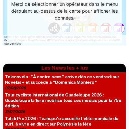
Les News les + lus
Telenovela : "À contre sens" arrive dès ce vendredi sur
Novelas+ et succède à "Doménica Montero"
07/08/2026
Tour cycliste international de Guadeloupe 2026 :
Guadeloupe la 1ère mobilise tous ses médias pour la 75e
édition
31/07/2026
Tahiti Pro 2026 : Teahupo'o accueille l'élite mondiale du
surf, à vivre en direct sur Polynésie la 1ère