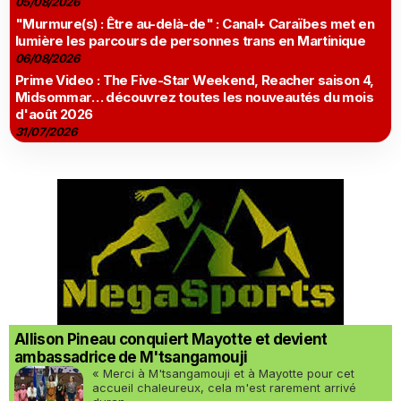
05/08/2026
"Murmure(s) : Être au-delà-de" : Canal+ Caraïbes met en
lumière les parcours de personnes trans en Martinique
06/08/2026
Prime Video : The Five-Star Weekend, Reacher saison 4,
Midsommar… découvrez toutes les nouveautés du mois
d'août 2026
31/07/2026
Allison Pineau conquiert Mayotte et devient
ambassadrice de M'tsangamouji
« Merci à M'tsangamouji et à Mayotte pour cet
accueil chaleureux, cela m'est rarement arrivé