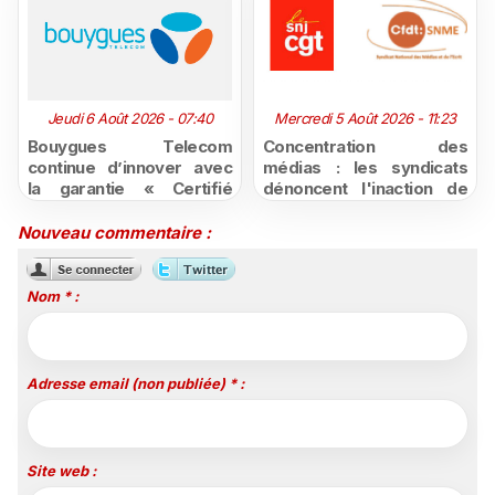
Jeudi 6 Août 2026 - 07:40
Mercredi 5 Août 2026 - 11:23
Bouygues Telecom
Concentration des
continue d’innover avec
médias : les syndicats
la garantie « Certifié
dénoncent l'inaction de
moins cher ou remboursé
l'État après la décision du
»
Conseil d'État
Nouveau commentaire :
Nom * :
Adresse email (non publiée) * :
Site web :