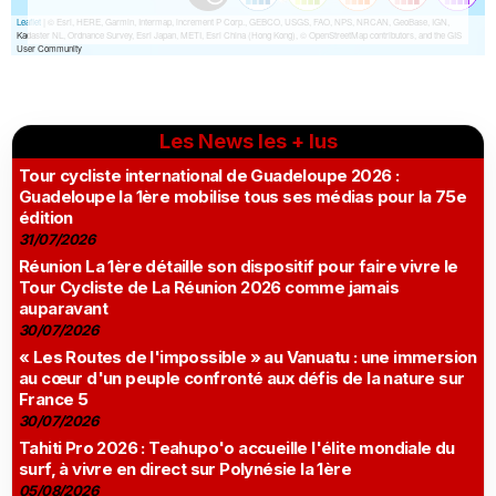
Les News les + lus
Tour cycliste international de Guadeloupe 2026 :
Guadeloupe la 1ère mobilise tous ses médias pour la 75e
édition
31/07/2026
Réunion La 1ère détaille son dispositif pour faire vivre le
Tour Cycliste de La Réunion 2026 comme jamais
auparavant
30/07/2026
« Les Routes de l'impossible » au Vanuatu : une immersion
au cœur d'un peuple confronté aux défis de la nature sur
France 5
30/07/2026
Tahiti Pro 2026 : Teahupo'o accueille l'élite mondiale du
surf, à vivre en direct sur Polynésie la 1ère
05/08/2026