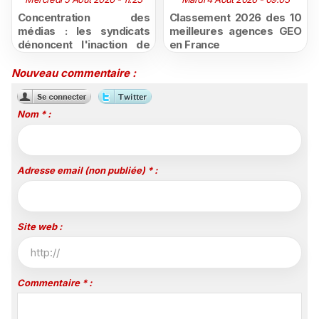
Concentration des
Classement 2026 des 10
médias : les syndicats
meilleures agences GEO
dénoncent l'inaction de
en France
l'État après la décision du
Conseil d'État
Nouveau commentaire :
Nom * :
Adresse email (non publiée) * :
Site web :
Commentaire * :