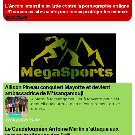
L'Arcom intensifie sa lutte contre la pornographie en ligne
: 31 nouveaux sites visés pour mieux protéger les mineurs
30/07/2026
Allison Pineau conquiert Mayotte et devient
ambassadrice de M'tsangamouji
« Merci à M'tsangamouji et à Mayotte pour cet
accueil chaleureux, cela m'est rarement arrivé
duran...
22/06/2026 13:00
Le Guadeloupéen Antoine Martin s'attaque aux