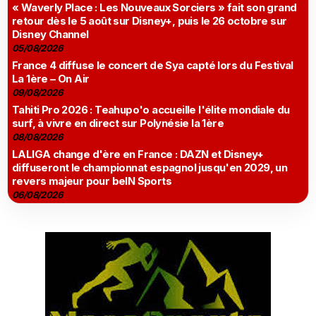
« Waverly Place : Les Nouveaux Sorciers » fait son grand
retour dès le 5 août sur Disney+, puis le 26 octobre sur
Disney Channel
05/08/2026
France 4 diffuse le concert de Sya capté lors du Festival
La 1ère – On Air
09/08/2026
Tahiti Pro 2026 : Teahupo'o accueille l'élite mondiale du
surf, à vivre en direct sur Polynésie la 1ère
08/08/2026
LALIGA change d'ère en France : DAZN et Disney+
diffuseront le championnat espagnol jusqu'en 2029, un
revers majeur pour beIN Sports
06/08/2026