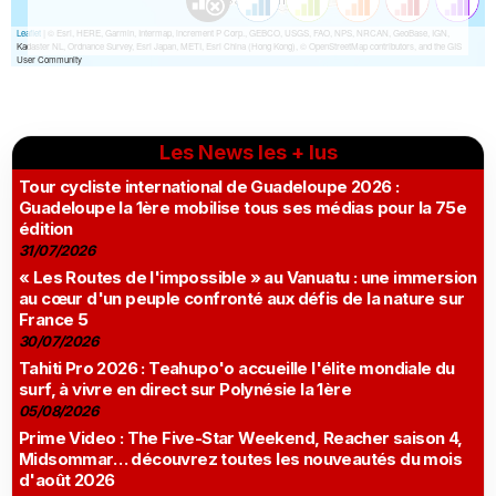
Les News les + lus
Tour cycliste international de Guadeloupe 2026 :
Guadeloupe la 1ère mobilise tous ses médias pour la 75e
édition
31/07/2026
« Les Routes de l'impossible » au Vanuatu : une immersion
au cœur d'un peuple confronté aux défis de la nature sur
France 5
30/07/2026
Tahiti Pro 2026 : Teahupo'o accueille l'élite mondiale du
surf, à vivre en direct sur Polynésie la 1ère
05/08/2026
Prime Video : The Five-Star Weekend, Reacher saison 4,
Midsommar… découvrez toutes les nouveautés du mois
d'août 2026