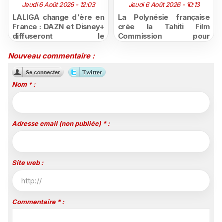
Jeudi 6 Août 2026 - 12:03
Jeudi 6 Août 2026 - 10:13
LALIGA change d'ère en
La Polynésie française
France : DAZN et Disney+
crée la Tahiti Film
diffuseront le
Commission pour
championnat espagnol
structurer et promouvoir
jusqu'en 2029, un revers
sa filière audiovisuelle
Nouveau commentaire :
majeur pour beIN Sports
Nom * :
Adresse email (non publiée) * :
Site web :
Commentaire * :