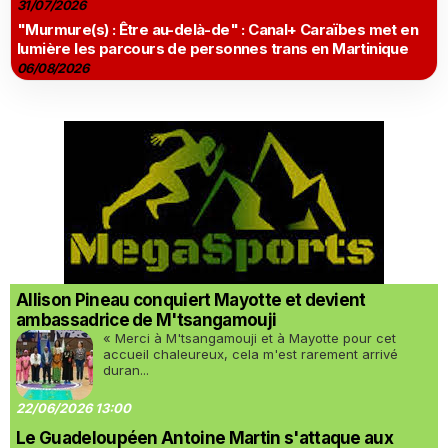
31/07/2026
"Murmure(s) : Être au-delà-de" : Canal+ Caraïbes met en
lumière les parcours de personnes trans en Martinique
06/08/2026
Allison Pineau conquiert Mayotte et devient
ambassadrice de M'tsangamouji
« Merci à M'tsangamouji et à Mayotte pour cet
accueil chaleureux, cela m'est rarement arrivé
duran...
22/06/2026 13:00
Le Guadeloupéen Antoine Martin s'attaque aux