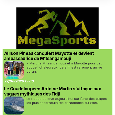
Allison Pineau conquiert Mayotte et devient
ambassadrice de M'tsangamouji
« Merci à M'tsangamouji et à Mayotte pour cet
accueil chaleureux, cela m'est rarement arrivé
duran...
22/06/2026 13:00
Le Guadeloupéen Antoine Martin s'attaque aux
vagues mythiques des Fidji
Le rideau se lève aujourd’hui sur l’une des étapes
les plus spectaculaires et radicales du Worl...