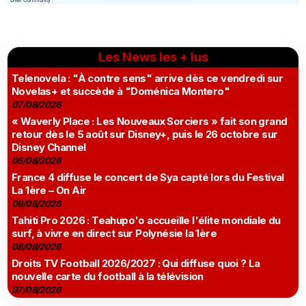
Les News les + lus
Telenovela : "À contre sens" arrive dès ce vendredi sur
Novelas+ et succède à "Doménica Montero"
07/08/2026
« Waverly Place : Les Nouveaux Sorciers » fait son grand
retour dès le 5 août sur Disney+, puis le 26 octobre sur
Disney Channel
05/08/2026
France 4 diffuse le concert de Sya capté lors du Festival
La 1ère – On Air
09/08/2026
Tahiti Pro 2026 : Teahupo'o accueille l'élite mondiale du
surf, à vivre en direct sur Polynésie la 1ère
08/08/2026
Droits TV Football 2026/2027 : Qui diffuse quoi ? La
nouvelle carte du football à la télévision
07/08/2026