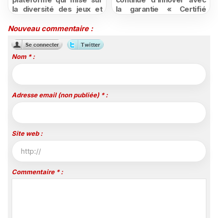
la diversité des jeux et
la garantie « Certifié
des promotions
moins cher ou remboursé
attractives
»
Nouveau commentaire :
Nom * :
Adresse email (non publiée) * :
Site web :
Commentaire * :