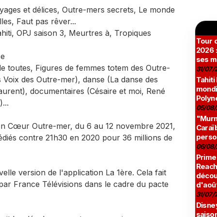
yages et délices, Outre-mers secrets, Le monde
es, Faut pas rêver...
hiti, OPJ saison 3, Meurtres à, Tropiques
Tour c
2026 :
ce
ses m
e toutes, Figures de femmes totem des Outre-
31/07/
 Voix des Outre-mer), danse (La danse des
Tahiti
mondia
urent), documentaires (Césaire et moi, René
Polyné
...
05/08/
"Murmu
ation Cœur Outre-mer, du 6 au 12 novembre 2021,
Caraï
perso
iés contre 21h30 en 2020 pour 36 millions de
06/08/
Prime
Reach
lle version de l'application La 1ère. Cela fait
décou
 par France Télévisions dans le cadre du pacte
d'aoû
31/07/
Disne
saison