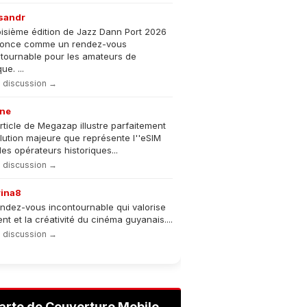
sandr
oisième édition de Jazz Dann Port 2026
nonce comme un rendez-vous
tournable pour les amateurs de
e. ...
la discussion →
ne
rticle de Megazap illustre parfaitement
olution majeure que représente l''eSIM
les opérateurs historiques...
la discussion →
rina8
ndez-vous incontournable qui valorise
lent et la créativité du cinéma guyanais....
la discussion →
arte de Couverture Mobile