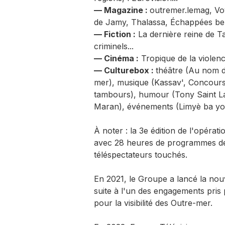
— Magazine :
outremer.lemag, Vo
de Jamy, Thalassa, Échappées bell
— Fiction :
La dernière reine de Ta
criminels...
— Cinéma :
Tropique de la violen
— Culturebox :
théâtre (Au nom d
mer), musique (Kassav', Concours
tambours), humour (Tony Saint La
Maran), événements (Limyè ba yo)
À noter : la 3e édition de l'opér
avec 28 heures de programmes déd
téléspectateurs touchés.
En 2021, le Groupe a lancé la nouve
suite à l'un des engagements pris
pour la visibilité des Outre-mer.