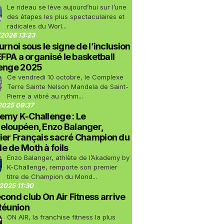
Le rideau se lève aujourd’hui sur l’une
des étapes les plus spectaculaires et
radicales du Worl...
2026 13:23
urnoi sous le signe de l’inclusion
LEFPA a organisé le basketball
lenge 2025
Ce vendredi 10 octobre, le Complexe
Terre Sainte Nelson Mandela de Saint-
Pierre a vibré au rythm...
2025 09:37
emy K-Challenge : Le
eloupéen, Enzo Balanger,
ier Français sacré Champion du
 de Moth à foils
Enzo Balanger, athlète de l’Akademy by
K-Challenge, remporte son premier
titre de Champion du Mond...
2025 11:30
cond club On Air Fitness arrive
Réunion
ON AIR, la franchise fitness la plus