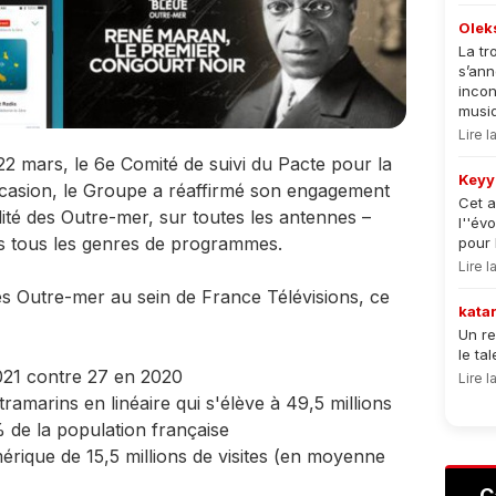
Olek
La tr
s’an
incon
musiqu
Lire 
22 mars, le 6e Comité de suivi du Pacte pour la
Keyy
occasion, le Groupe a réaffirmé son engagement
Cet a
lité des Outre-mer, sur toutes les antennes –
l''év
ers tous les genres de programmes.
pour 
Lire 
es Outre-mer au sein de France Télévisions, ce
kata
Un re
le ta
021 contre 27 en 2020
Lire 
amarins en linéaire qui s'élève à 49,5 millions
 de la population française
érique de 15,5 millions de visites (en moyenne
C