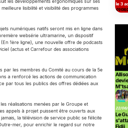
suit les développements ergonomiques sur ses
le 3 a
illeure lisibilité et visibilité des programmes
01/08/
ojets numériques natifs seront mis en ligne dans
première websérie ultramarine, un dispositif
 (En 1ère ligne), une nouvelle offre de podcasts
iciel (actus et Carrefour des associations
es par les membres du Comité au cours de la 5e
Allis
ons a renforcé les actions de communication
devi
e par tous les publics des offres dédiées aux
M'ts
es réalisations menées par le Groupe et
22/06/
les appels à projet puissent être ouverts aux
Le G
mais, la télévision de service public se félicite
s'at
utre-mer, pour enrichir le regard sur notre
Fidji