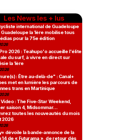
Les News les + lus
ycliste international de Guadeloupe
 Guadeloupe la 1ère mobilise tous
édias pour la 75e édition
2026
 Pro 2026 : Teahupo'o accueille l'élite
le du surf, à vivre en direct sur
sie la 1ère
2026
re(s) : Être au-delà-de" : Canal+
bes met en lumière les parcours de
nnes trans en Martinique
2026
 Video : The Five-Star Weekend,
er saison 4, Midsommar…
vrez toutes les nouveautés du mois
t 2026
2026
y+ dévoile la bande-annonce de la
 14 de « Futurama », de retour dès