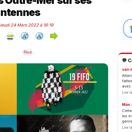
es Outre-Mer sur ses
antennes
 Jeudi 24 Mars 2022 à 16:19
💬 
van 
Atten
faite
avec 
Lire 
Max 
Cette
les i
genre
Lire 