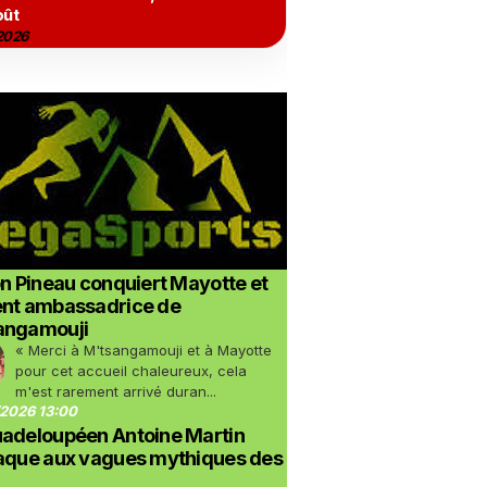
oût
2026
on Pineau conquiert Mayotte et
ent ambassadrice de
angamouji
« Merci à M'tsangamouji et à Mayotte
pour cet accueil chaleureux, cela
m'est rarement arrivé duran...
2026 13:00
uadeloupéen Antoine Martin
taque aux vagues mythiques des