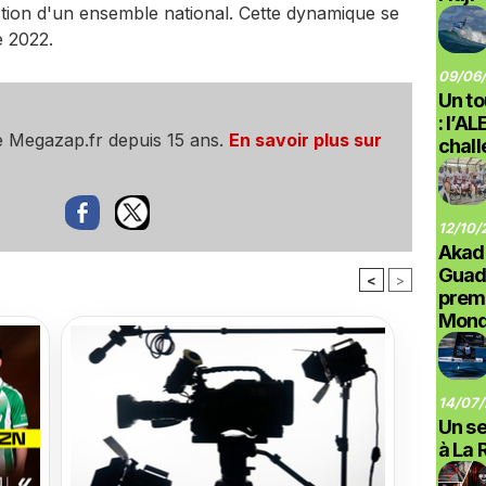
ction d'un ensemble national. Cette dynamique se
e 2022.
09/06/
Un to
: l’A
e Megazap.fr depuis 15 ans.
En savoir plus sur
chal
12/10/
Akad
Guad
<
>
prem
Monde
14/07/
Un se
à La 