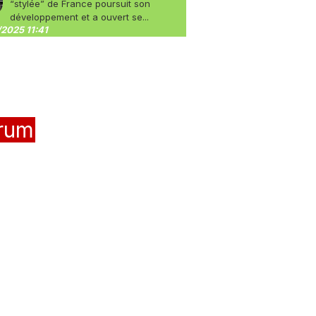
“stylée” de France poursuit son
développement et a ouvert se...
2025 11:41
rum