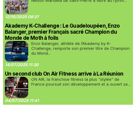
Nelson Mandela de Saint-Pierre a vibré au rythm...
12/10/2025 09:37
Akademy K-Challenge : Le Guadeloupéen, Enzo
Balanger, premier Français sacré Champion du
Monde de Moth à foils
Enzo Balanger, athlète de l’Akademy by K-
Challenge, remporte son premier titre de Champion
du Mond...
14/07/2025 11:30
Un second club On Air Fitness arrive à La Réunion
ON AIR, la franchise fitness la plus “stylée” de
France poursuit son développement et a ouvert se...
04/07/2025 11:41