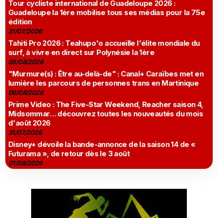
Tour cycliste international de Guadeloupe 2026 :
Guadeloupe la 1ère mobilise tous ses médias pour la 75e
édition
31/07/2026
Tahiti Pro 2026 : Teahupo'o accueille l'élite mondiale du
surf, à vivre en direct sur Polynésie la 1ère
05/08/2026
"Murmure(s) : Être au-delà-de" : Canal+ Caraïbes met en
lumière les parcours de personnes trans en Martinique
06/08/2026
Prime Video : The Five-Star Weekend, Reacher saison 4,
Midsommar… découvrez toutes les nouveautés du mois
d'août 2026
31/07/2026
Disney+ dévoile la bande-annonce de la saison 14 de «
Futurama », de retour dès le 3 août
01/08/2026