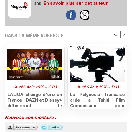
ans.
En savoir plus sur cet auteur
<
>
DANS LA MÊME RUBRIQUE :
Jeudi 6 Août 2026 - 12:03
Jeudi 6 Août 2026 - 10:13
LALIGA change d'ère en
La Polynésie française
France : DAZN et Disney+
crée la Tahiti Film
diffuseront le
Commission pour
championnat espagnol
structurer et promouvoir
jusqu'en 2029, un revers
sa filière audiovisuelle
Nouveau commentaire :
majeur pour beIN Sports