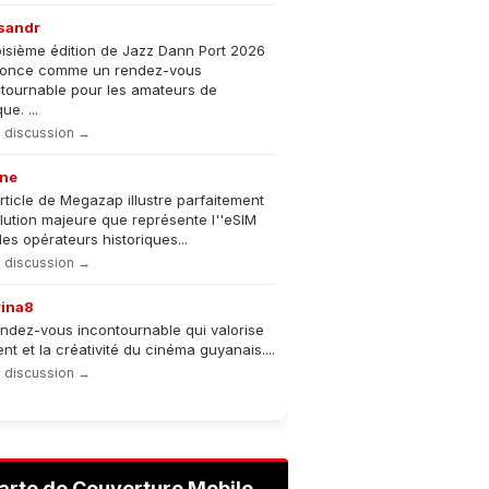
sandr
oisième édition de Jazz Dann Port 2026
nonce comme un rendez-vous
tournable pour les amateurs de
e. ...
la discussion →
ne
rticle de Megazap illustre parfaitement
olution majeure que représente l''eSIM
les opérateurs historiques...
la discussion →
rina8
ndez-vous incontournable qui valorise
lent et la créativité du cinéma guyanais....
la discussion →
arte de Couverture Mobile