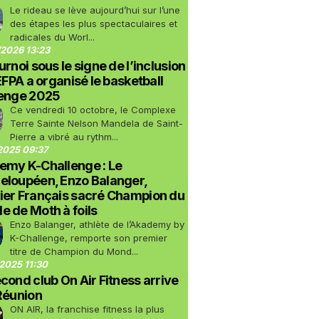
Le rideau se lève aujourd’hui sur l’une
des étapes les plus spectaculaires et
radicales du Worl...
2026 13:23
urnoi sous le signe de l’inclusion
LEFPA a organisé le basketball
lenge 2025
Ce vendredi 10 octobre, le Complexe
Terre Sainte Nelson Mandela de Saint-
Pierre a vibré au rythm...
2025 09:37
emy K-Challenge : Le
eloupéen, Enzo Balanger,
ier Français sacré Champion du
 de Moth à foils
Enzo Balanger, athlète de l’Akademy by
K-Challenge, remporte son premier
titre de Champion du Mond...
2025 11:30
cond club On Air Fitness arrive
Réunion
ON AIR, la franchise fitness la plus