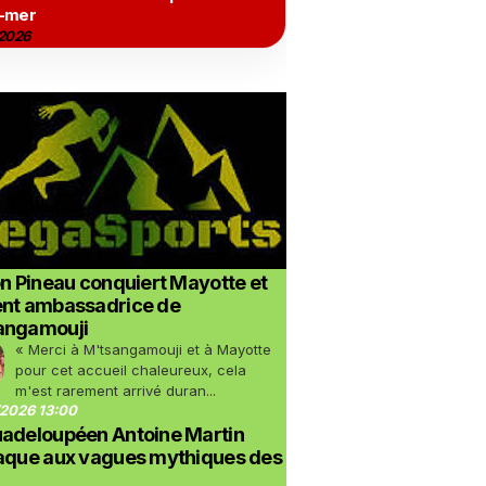
-mer
2026
on Pineau conquiert Mayotte et
ent ambassadrice de
angamouji
« Merci à M'tsangamouji et à Mayotte
pour cet accueil chaleureux, cela
m'est rarement arrivé duran...
2026 13:00
uadeloupéen Antoine Martin
taque aux vagues mythiques des