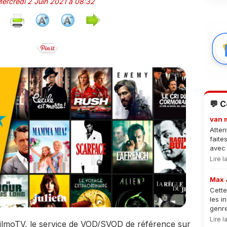
Mercredi 2 Juin 2021 à 08:32
💬 
van 
Atten
faite
avec 
Lire 
Max 
Cette
les i
genre
Lire 
FilmoTV, le service de VOD/SVOD de référence sur