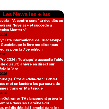
Les News les + lus
vela : "À contre sens" arrive dès ce
edi sur Novelas+ et succède à
nica Montero"
2026
ycliste international de Guadeloupe
 Guadeloupe la 1ère mobilise tous
édias pour la 75e édition
2026
 Pro 2026 : Teahupo'o accueille l'élite
le du surf, à vivre en direct sur
sie la 1ère
2026
re(s) : Être au-delà-de" : Canal+
bes met en lumière les parcours de
nnes trans en Martinique
2026
n Outremer TV : lancement prévu le
vembre dans les Caraïbes du
au média dédié à l'emploi dans les