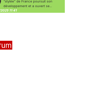
“stylée” de France poursuit son
développement et a ouvert se...
2025 11:41
rum