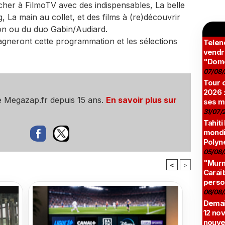
cher à FilmoTV avec des indispensables, La belle
ng, La main au collet, et des films à (re)découvrir
n ou du duo Gabin/Audiard.
gneront cette programmation et les sélections
Teleno
vendr
"Domé
07/08/
Tour c
2026 :
e Megazap.fr depuis 15 ans.
En savoir plus sur
ses m
31/07/
Tahiti
mondia
Polyné
05/08/
"Murmu
<
>
Caraï
perso
06/08/
Demai
12 no
nouve