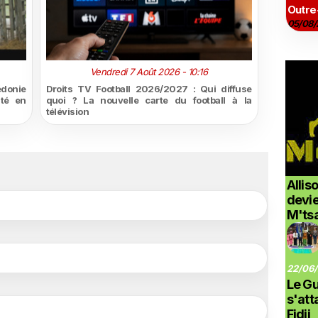
Outre
05/08/
Vendredi 7 Août 2026 - 10:16
édonie
Droits TV Football 2026/2027 : Qui diffuse
ité en
quoi ? La nouvelle carte du football à la
télévision
Allis
devi
M'ts
22/06/
Le G
s'at
Fidji