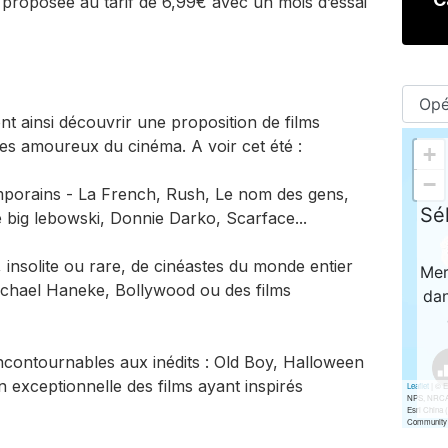
 proposée au tarif de 6,99€ avec un mois d’essai
nt ainsi découvrir une proposition de films
les amoureux du cinéma. A voir cet été :
porains - La French, Rush, Le nom des gens,
e big lebowski, Donnie Darko, Scarface...
 insolite ou rare, de cinéastes du monde entier
hael Haneke, Bollywood ou des films
ncontournables aux inédits : Old Boy, Halloween
n exceptionnelle des films ayant inspirés