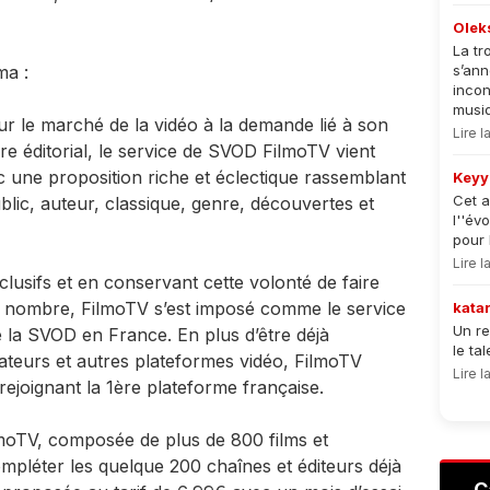
Olek
La tr
ma :
s’an
incon
musiqu
ur le marché de la vidéo à la demande lié à son
Lire 
ire éditorial, le service de SVOD FilmoTV vient
c une proposition riche et éclectique rassemblant
Keyy
Cet a
blic, auteur, classique, genre, découvertes et
l''év
pour 
Lire 
sifs et en conservant cette volonté de faire
d nombre, FilmoTV s’est imposé comme le service
kata
Un re
 la SVOD en France. En plus d’être déjà
le ta
ateurs et autres plateformes vidéo, FilmoTV
Lire 
rejoignant la 1ère plateforme française.
FilmoTV, composée de plus de 800 films et
ompléter les quelque 200 chaînes et éditeurs déjà
C