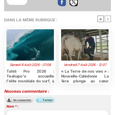
<
>
DANS LA MÊME RUBRIQUE :
Samedi 8 Août 2026 - 07:08
Vendredi 7 Août 2026 - 12:07
Tahiti Pro 2026 :
« La Terre de nos vies » :
Teahupo'o accueille
Nouvelle-Calédonie La
l'élite mondiale du surf, à
1ère plonge au cœur
vivre en direct sur
d'une ruralité en pleine
Polynésie la 1ère
mutation
Nouveau commentaire :
Nom * :