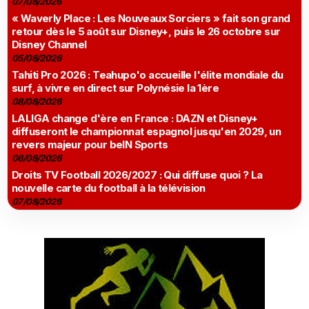
07/08/2026
« Waverly Place : Les Nouveaux Sorciers » fait son grand
retour dès le 5 août sur Disney+, puis le 26 octobre sur
Disney Channel
05/08/2026
Tahiti Pro 2026 : Teahupo'o accueille l'élite mondiale du
surf, à vivre en direct sur Polynésie la 1ère
08/08/2026
LALIGA change d'ère en France : DAZN et Disney+
diffuseront le championnat espagnol jusqu'en 2029, un
revers majeur pour beIN Sports
06/08/2026
Droits TV Football 2026/2027 : Qui diffuse quoi ? La
nouvelle carte du football à la télévision
07/08/2026