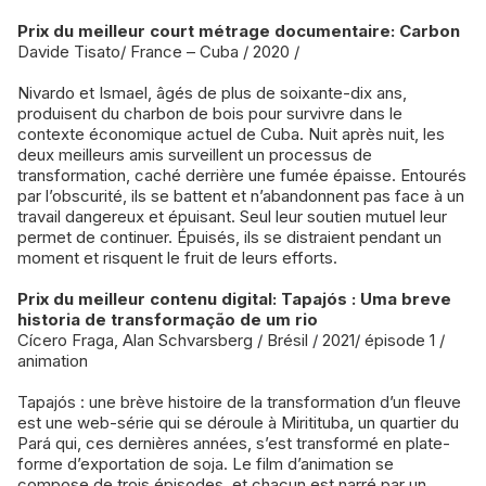
Prix du meilleur court métrage documentaire: Carbon
Davide Tisato/ France – Cuba / 2020 /
Nivardo et Ismael, âgés de plus de soixante-dix ans,
produisent du charbon de bois pour survivre dans le
contexte économique actuel de Cuba. Nuit après nuit, les
deux meilleurs amis surveillent un processus de
transformation, caché derrière une fumée épaisse. Entourés
par l’obscurité, ils se battent et n’abandonnent pas face à un
travail dangereux et épuisant. Seul leur soutien mutuel leur
permet de continuer. Épuisés, ils se distraient pendant un
moment et risquent le fruit de leurs efforts.
Prix du meilleur contenu digital: Tapajós : Uma breve
historia de transformação de um rio
Cícero Fraga, Alan Schvarsberg / Brésil / 2021/ épisode 1 /
animation
Tapajós : une brève histoire de la transformation d’un fleuve
est une web-série qui se déroule à Miritituba, un quartier du
Pará qui, ces dernières années, s’est transformé en plate-
forme d’exportation de soja. Le film d’animation se
compose de trois épisodes, et chacun est narré par un