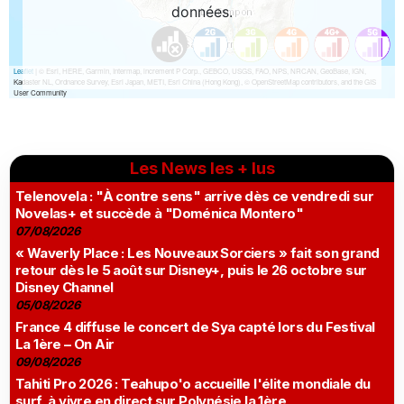
Les News les + lus
Telenovela : "À contre sens" arrive dès ce vendredi sur
Novelas+ et succède à "Doménica Montero"
07/08/2026
« Waverly Place : Les Nouveaux Sorciers » fait son grand
retour dès le 5 août sur Disney+, puis le 26 octobre sur
Disney Channel
05/08/2026
France 4 diffuse le concert de Sya capté lors du Festival
La 1ère – On Air
09/08/2026
Tahiti Pro 2026 : Teahupo'o accueille l'élite mondiale du
surf, à vivre en direct sur Polynésie la 1ère