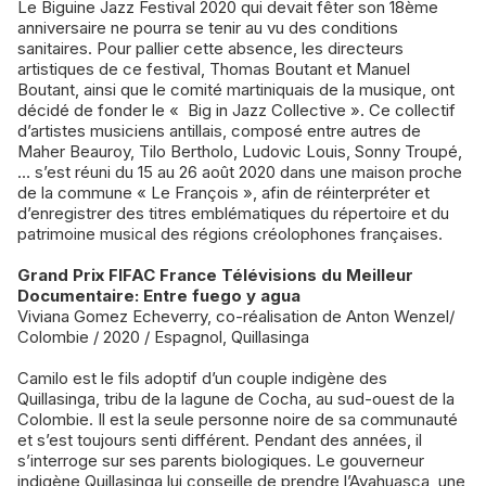
Le Biguine Jazz Festival 2020 qui devait fêter son 18ème
anniversaire ne pourra se tenir au vu des conditions
sanitaires. Pour pallier cette absence, les directeurs
artistiques de ce festival, Thomas Boutant et Manuel
Boutant, ainsi que le comité martiniquais de la musique, ont
décidé de fonder le « Big in Jazz Collective ». Ce collectif
d’artistes musiciens antillais, composé entre autres de
Maher Beauroy, Tilo Bertholo, Ludovic Louis, Sonny Troupé,
… s’est réuni du 15 au 26 août 2020 dans une maison proche
de la commune « Le François », afin de réinterpréter et
d’enregistrer des titres emblématiques du répertoire et du
patrimoine musical des régions créolophones françaises.
Grand Prix FIFAC France Télévisions du Meilleur
Documentaire: Entre fuego y agua
Viviana Gomez Echeverry, co-réalisation de Anton Wenzel/
Colombie / 2020 / Espagnol, Quillasinga
Camilo est le fils adoptif d’un couple indigène des
Quillasinga, tribu de la lagune de Cocha, au sud-ouest de la
Colombie. Il est la seule personne noire de sa communauté
et s’est toujours senti différent. Pendant des années, il
s’interroge sur ses parents biologiques. Le gouverneur
indigène Quillasinga lui conseille de prendre l’Ayahuasca, une