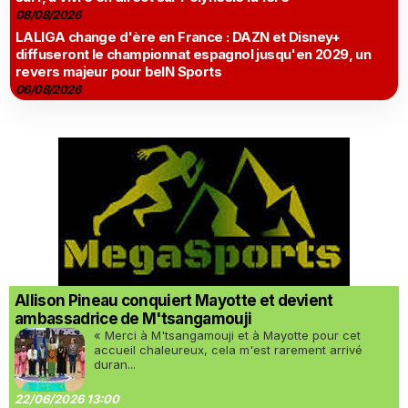
08/08/2026
LALIGA change d'ère en France : DAZN et Disney+
diffuseront le championnat espagnol jusqu'en 2029, un
revers majeur pour beIN Sports
06/08/2026
Allison Pineau conquiert Mayotte et devient
ambassadrice de M'tsangamouji
« Merci à M'tsangamouji et à Mayotte pour cet
accueil chaleureux, cela m'est rarement arrivé
duran...
22/06/2026 13:00