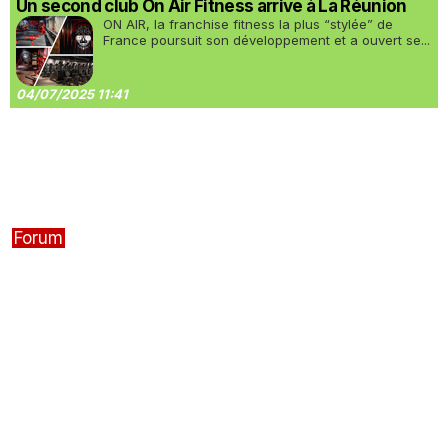
Un second club On Air Fitness arrive à La Réunion
ON AIR, la franchise fitness la plus “stylée” de
France poursuit son développement et a ouvert se...
04/07/2025 11:41
Forum