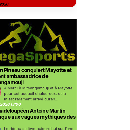
2026
on Pineau conquiert Mayotte et
ent ambassadrice de
angamouji
« Merci à M'tsangamouji et à Mayotte
pour cet accueil chaleureux, cela
m'est rarement arrivé duran...
2026 13:00
uadeloupéen Antoine Martin
taque aux vagues mythiques des
Le rideau se lève aujourd’hui sur l’une