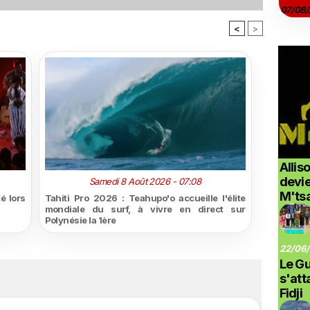
07/08/
<
>
Allis
devi
Samedi 8 Août 2026 - 07:08
M'ts
é lors
Tahiti Pro 2026 : Teahupo'o accueille l'élite
mondiale du surf, à vivre en direct sur
Polynésie la 1ère
22/06/
Le G
s'at
Fidji