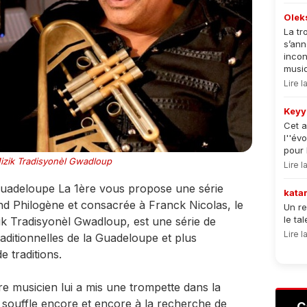
Olek
La tr
s’an
incon
musiqu
Lire 
Keyy
Cet a
l''év
pour 
 Mizik Tradisyonèl Gwadloup
Lire 
uadeloupe La 1ère vous propose une série
kata
d Philogène et consacrée à Franck Nicolas, le
Un re
le ta
k Tradisyonèl Gwadloup, est une série de
Lire 
aditionnelles de la Guadeloupe et plus
e traditions.
e musicien lui a mis une trompette dans la
souffle encore et encore à la recherche de
C