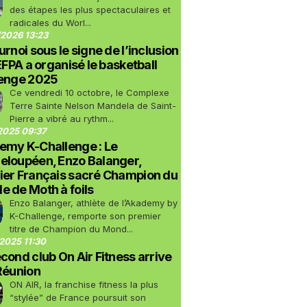
des étapes les plus spectaculaires et
radicales du Worl...
2026 13:23
urnoi sous le signe de l’inclusion
LEFPA a organisé le basketball
lenge 2025
Ce vendredi 10 octobre, le Complexe
Terre Sainte Nelson Mandela de Saint-
Pierre a vibré au rythm...
2025 09:37
emy K-Challenge : Le
eloupéen, Enzo Balanger,
ier Français sacré Champion du
 de Moth à foils
Enzo Balanger, athlète de l’Akademy by
K-Challenge, remporte son premier
titre de Champion du Mond...
2025 11:30
cond club On Air Fitness arrive
Réunion
ON AIR, la franchise fitness la plus
“stylée” de France poursuit son