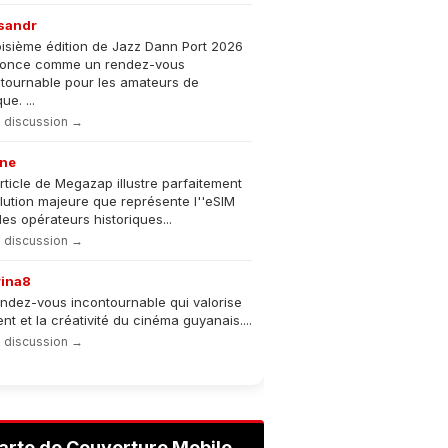
sandr
oisième édition de Jazz Dann Port 2026
nonce comme un rendez-vous
tournable pour les amateurs de
e. ...
la discussion →
ne
rticle de Megazap illustre parfaitement
olution majeure que représente l''eSIM
les opérateurs historiques...
la discussion →
rina8
ndez-vous incontournable qui valorise
lent et la créativité du cinéma guyanais....
la discussion →
arte de Couverture Mobile