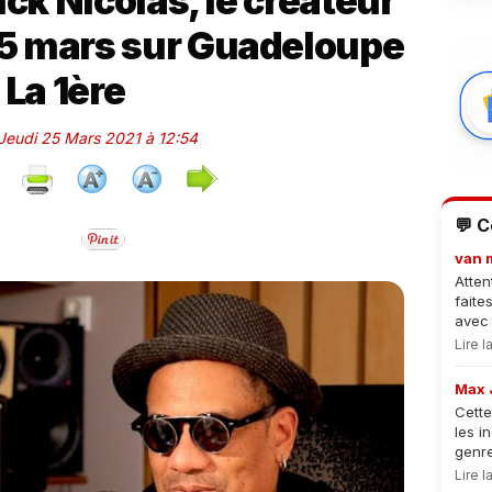
nck Nicolas, le créateur
 25 mars sur Guadeloupe
La 1ère
 Jeudi 25 Mars 2021 à 12:54
💬 
van 
Atten
faite
avec 
Lire 
Max 
Cette
les i
genre
Lire 