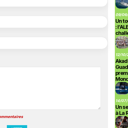
09/06/
Un to
: l’A
chal
12/10/
Akad
Guad
prem
Monde
14/07/
Un se
à La 
commentaires