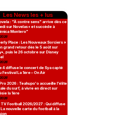
Les News les + lus
vela : "À contre sens" arrive dès ce
edi sur Novelas+ et succède à
nica Montero"
2026
erly Place : Les Nouveaux Sorciers »
on grand retour dès le 5 août sur
+, puis le 26 octobre sur Disney
el
2026
 4 diffuse le concert de Sya capté
u Festival La 1ère – On Air
2026
 Pro 2026 : Teahupo'o accueille l'élite
le du surf, à vivre en direct sur
sie la 1ère
2026
 TV Football 2026/2027 : Qui diffuse
 La nouvelle carte du football à la
sion