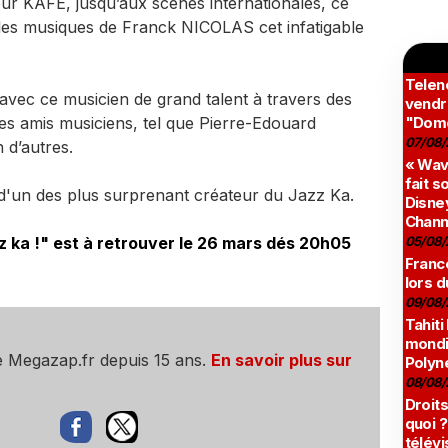
ur KAFÉ, jusqu’aux scènes internationales, ce
les musiques de Franck NICOLAS cet infatigable
Teleno
vec ce musicien de grand talent à travers des
vendr
ses amis musiciens, tel que Pierre-Edouard
"Domé
07/08/
d’autres.
« Wav
fait s
 d'un des plus surprenant créateur du Jazz Ka.
Disney
Chann
z ka !" est à retrouver le 26 mars dés 20h05
05/08/
France
lors d
09/08/
Tahiti
mondia
e Megazap.fr depuis 15 ans.
En savoir plus sur
Polyné
08/08/
Droits
quoi ?
télévi