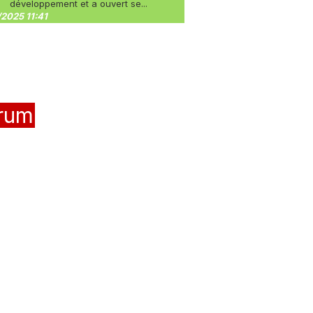
développement et a ouvert se...
2025 11:41
rum