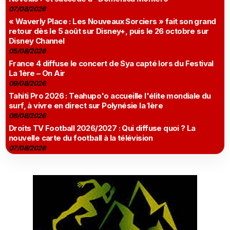
07/08/2026
« Waverly Place : Les Nouveaux Sorciers » fait son grand
retour dès le 5 août sur Disney+, puis le 26 octobre sur
Disney Channel
05/08/2026
France 4 diffuse le concert de Sya capté lors du Festival
La 1ère – On Air
09/08/2026
Tahiti Pro 2026 : Teahupo'o accueille l'élite mondiale du
surf, à vivre en direct sur Polynésie la 1ère
08/08/2026
Droits TV Football 2026/2027 : Qui diffuse quoi ? La
nouvelle carte du football à la télévision
07/08/2026