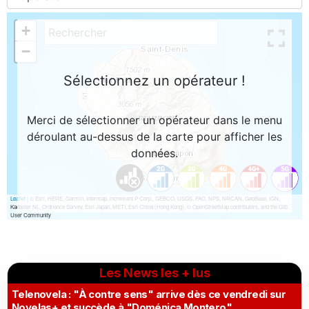
Les News les + lus
Telenovela : "À contre sens" arrive dès ce vendredi sur
Novelas+ et succède à "Doménica Montero"