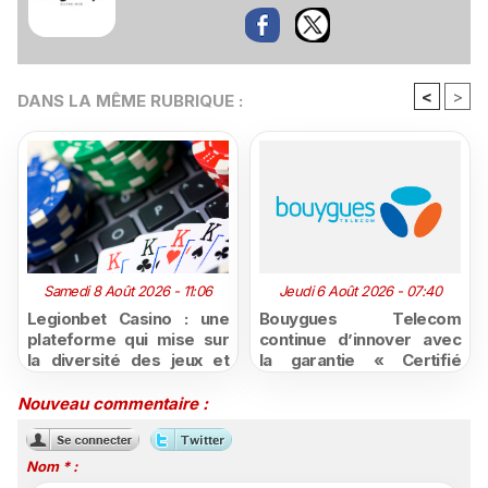
<
>
DANS LA MÊME RUBRIQUE :
Samedi 8 Août 2026 - 11:06
Jeudi 6 Août 2026 - 07:40
Legionbet Casino : une
Bouygues Telecom
plateforme qui mise sur
continue d’innover avec
la diversité des jeux et
la garantie « Certifié
des promotions
moins cher ou remboursé
attractives
»
Nouveau commentaire :
Nom * :