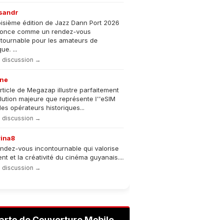
sandr
oisième édition de Jazz Dann Port 2026
nonce comme un rendez-vous
tournable pour les amateurs de
e. ...
la discussion →
ne
rticle de Megazap illustre parfaitement
olution majeure que représente l''eSIM
les opérateurs historiques...
la discussion →
rina8
ndez-vous incontournable qui valorise
lent et la créativité du cinéma guyanais....
la discussion →
arte de Couverture Mobile