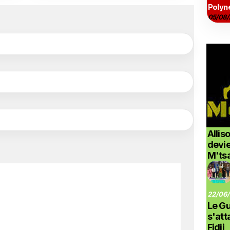
Polyné
05/08/
Allis
devi
M'ts
22/06/
Le G
s'at
Fidji