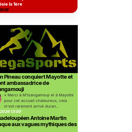
sie la 1ère
2026
on Pineau conquiert Mayotte et
ent ambassadrice de
angamouji
« Merci à M'tsangamouji et à Mayotte
pour cet accueil chaleureux, cela
m'est rarement arrivé duran...
2026 13:00
uadeloupéen Antoine Martin
taque aux vagues mythiques des