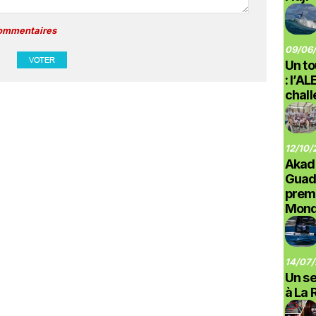
commentaires
09/06/
Un to
: l’A
chal
12/10/
Akad
Guad
prem
Monde
14/07/
Un se
à La 