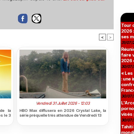
Tour c
2026 :
ses m
<
>
31/07/
Réunio
faire 
2026 
30/07/
« Les
: une
confro
Franc
30/07/
L'Arco
Vendredi 31 Juillet 2026 - 12:03
pornog
de la
HBO Max diffusera en 2026 Crystal Lake, la
visés
s le 3
série préquelle très attendue de Vendredi 13
30/07/
Tahiti
mondia