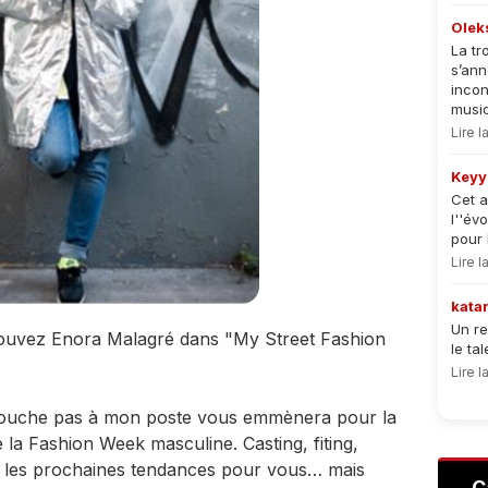
Olek
La tr
s’an
incon
musiqu
Lire 
Keyy
Cet a
l''év
pour 
Lire 
kata
Un re
rouvez Enora Malagré dans "My Street Fashion
le ta
Lire 
 Touche pas à mon poste vous emmènera pour la
 la Fashion Week masculine. Casting, fiting,
s les prochaines tendances pour vous… mais
C