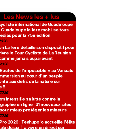
Les News les + lus
ycliste international de Guadeloupe
 Guadeloupe la 1ère mobilise tous
édias pour la 75e édition
2026
n La 1ère détaille son dispositif pour
vivre le Tour Cycliste de La Réunion
comme jamais auparavant
2026
 Routes de l'impossible » au Vanuatu
 immersion au cœur d'un peuple
nté aux défis de la nature sur
e 5
2026
m intensifie sa lutte contre la
raphie en ligne : 31 nouveaux sites
 pour mieux protéger les mineurs
2026
 Pro 2026 : Teahupo'o accueille l'élite
le du surf, à vivre en direct sur