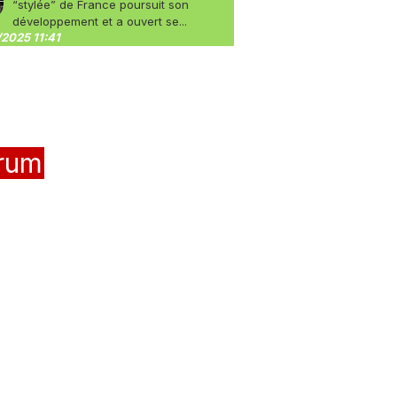
“stylée” de France poursuit son
développement et a ouvert se...
2025 11:41
rum