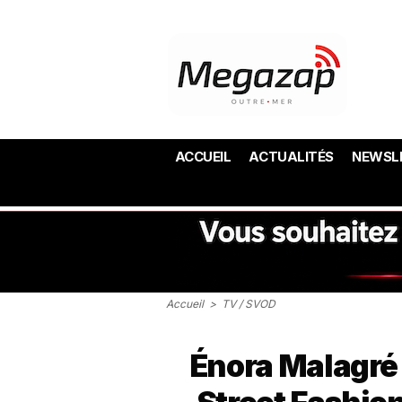
ACCUEIL
ACTUALITÉS
NEWSL
Accueil
>
TV / SVOD
Énora Malagr