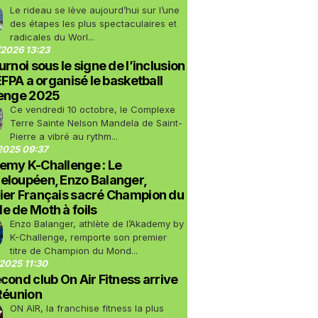
Le rideau se lève aujourd’hui sur l’une
des étapes les plus spectaculaires et
radicales du Worl...
2026 13:23
urnoi sous le signe de l’inclusion
LEFPA a organisé le basketball
lenge 2025
Ce vendredi 10 octobre, le Complexe
Terre Sainte Nelson Mandela de Saint-
Pierre a vibré au rythm...
2025 09:37
emy K-Challenge : Le
eloupéen, Enzo Balanger,
ier Français sacré Champion du
 de Moth à foils
Enzo Balanger, athlète de l’Akademy by
K-Challenge, remporte son premier
titre de Champion du Mond...
2025 11:30
cond club On Air Fitness arrive
Réunion
ON AIR, la franchise fitness la plus