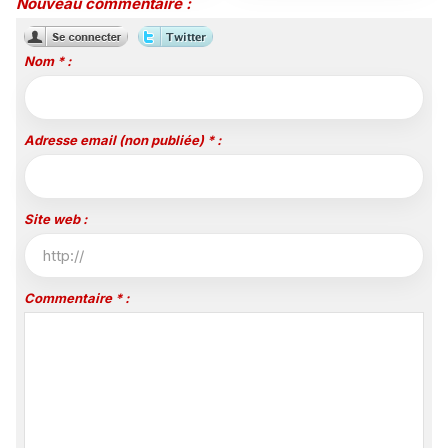
jusqu'en 2029, un revers
sa filière audiovisuelle
Nouveau commentaire :
majeur pour beIN Sports
Nom * :
Adresse email (non publiée) * :
Site web :
Commentaire * :