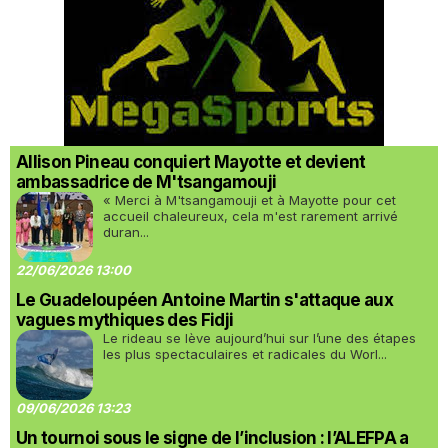
Allison Pineau conquiert Mayotte et devient
ambassadrice de M'tsangamouji
« Merci à M'tsangamouji et à Mayotte pour cet
accueil chaleureux, cela m'est rarement arrivé
duran...
22/06/2026 13:00
Le Guadeloupéen Antoine Martin s'attaque aux
vagues mythiques des Fidji
Le rideau se lève aujourd’hui sur l’une des étapes
les plus spectaculaires et radicales du Worl...
09/06/2026 13:23
Un tournoi sous le signe de l’inclusion : l’ALEFPA a