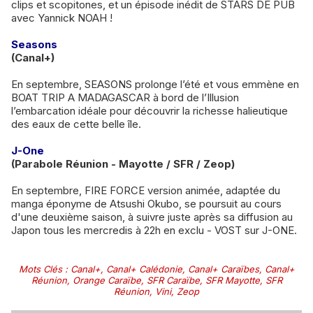
clips et scopitones, et un épisode inédit de STARS DE PUB
avec Yannick NOAH !
Seasons
(Canal+)
En septembre, SEASONS prolonge l’été et vous emmène en
BOAT TRIP A MADAGASCAR à bord de l’Illusion
l’embarcation idéale pour découvrir la richesse halieutique
des eaux de cette belle île.
J-One
(Parabole Réunion - Mayotte / SFR / Zeop)
En septembre, FIRE FORCE version animée, adaptée du
manga éponyme de Atsushi Okubo, se poursuit au cours
d'une deuxième saison, à suivre juste après sa diffusion au
Japon tous les mercredis à 22h en exclu - VOST sur J-ONE.
Mots Clés
:
Canal+
,
Canal+ Calédonie
,
Canal+ Caraïbes
,
Canal+
Réunion
,
Orange Caraïbe
,
SFR Caraïbe
,
SFR Mayotte
,
SFR
Réunion
,
Vini
,
Zeop