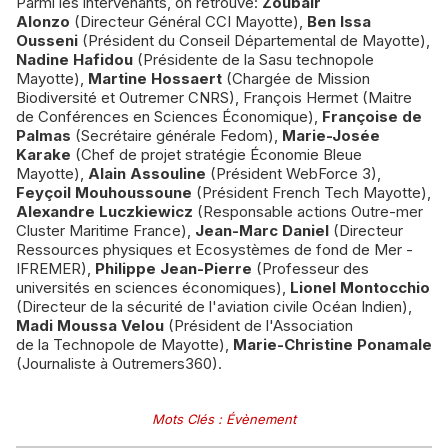
Parmi les intervenants, on retrouve:
Zoubair
Alonzo
(Directeur Général CCI Mayotte),
Ben Issa
Ousseni
(Président du Conseil Départemental de Mayotte),
Nadine Hafidou
(Présidente de la Sasu technopole
Mayotte),
Martine Hossaert
(Chargée de Mission
Biodiversité et Outremer CNRS), François Hermet (Maitre
de Conférences en Sciences Économique),
Françoise de
Palmas
(Secrétaire générale Fedom),
Marie-Josée
Karake
(Chef de projet stratégie Économie Bleue
Mayotte),
Alain Assouline
(Président WebForce 3),
Feyçoil Mouhoussoune
(Président French Tech Mayotte),
Alexandre Luczkiewicz
(Responsable actions Outre-mer
Cluster Maritime France),
Jean-Marc Daniel
(Directeur
Ressources physiques et Ecosystèmes de fond de Mer -
IFREMER),
Philippe Jean-Pierre
(Professeur des
universités en sciences économiques),
Lionel Montocchio
(Directeur de la sécurité de l'aviation civile Océan Indien),
Madi Moussa Velou
(Président de l'Association
de la Technopole de Mayotte),
Marie-Christine Ponamale
(Journaliste à Outremers360).
Mots Clés
:
Évènement