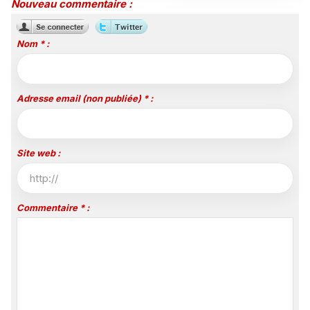
jusqu'en 2029, un revers
sa filière audiovisuelle
Nouveau commentaire :
majeur pour beIN Sports
Nom * :
Adresse email (non publiée) * :
Site web :
Commentaire * :