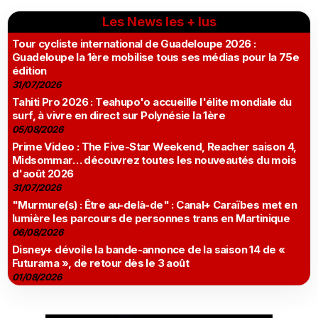
Les News les + lus
Tour cycliste international de Guadeloupe 2026 :
Guadeloupe la 1ère mobilise tous ses médias pour la 75e
édition
31/07/2026
Tahiti Pro 2026 : Teahupo'o accueille l'élite mondiale du
surf, à vivre en direct sur Polynésie la 1ère
05/08/2026
Prime Video : The Five-Star Weekend, Reacher saison 4,
Midsommar… découvrez toutes les nouveautés du mois
d'août 2026
31/07/2026
"Murmure(s) : Être au-delà-de" : Canal+ Caraïbes met en
lumière les parcours de personnes trans en Martinique
06/08/2026
Disney+ dévoile la bande-annonce de la saison 14 de «
Futurama », de retour dès le 3 août
01/08/2026