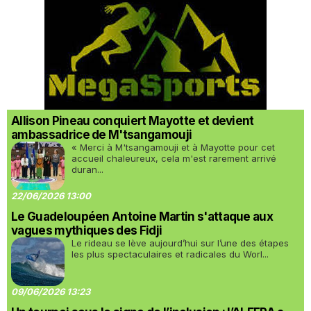
Allison Pineau conquiert Mayotte et devient
ambassadrice de M'tsangamouji
« Merci à M'tsangamouji et à Mayotte pour cet
accueil chaleureux, cela m'est rarement arrivé
duran...
22/06/2026 13:00
Le Guadeloupéen Antoine Martin s'attaque aux
vagues mythiques des Fidji
Le rideau se lève aujourd’hui sur l’une des étapes
les plus spectaculaires et radicales du Worl...
09/06/2026 13:23