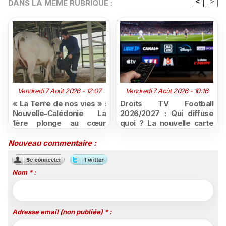
<
>
DANS LA MÊME RUBRIQUE :
Vendredi 7 Août 2026 - 12:07
Vendredi 7 Août 2026 - 10:16
« La Terre de nos vies » :
Droits TV Football
Nouvelle-Calédonie La
2026/2027 : Qui diffuse
1ère plonge au cœur
quoi ? La nouvelle carte
d'une ruralité en pleine
du football à la télévision
mutation
Nouveau commentaire :
Nom * :
Adresse email (non publiée) * :