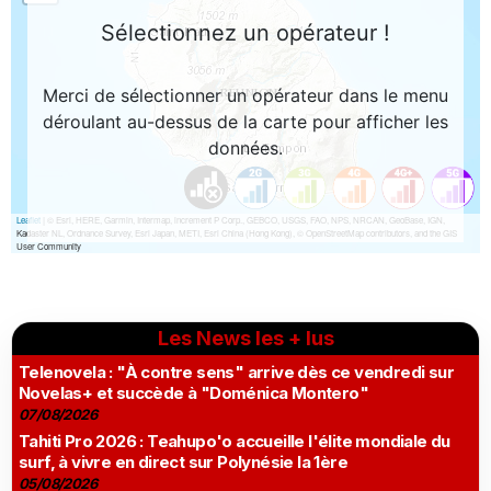
Les News les + lus
Telenovela : "À contre sens" arrive dès ce vendredi sur
Novelas+ et succède à "Doménica Montero"
07/08/2026
Tahiti Pro 2026 : Teahupo'o accueille l'élite mondiale du
surf, à vivre en direct sur Polynésie la 1ère
05/08/2026