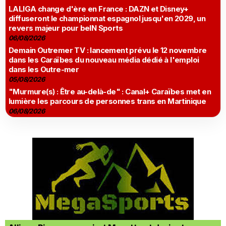
LALIGA change d'ère en France : DAZN et Disney+
diffuseront le championnat espagnol jusqu'en 2029, un
revers majeur pour beIN Sports
06/08/2026
Demain Outremer TV : lancement prévu le 12 novembre
dans les Caraïbes du nouveau média dédié à l'emploi
dans les Outre-mer
05/08/2026
"Murmure(s) : Être au-delà-de" : Canal+ Caraïbes met en
lumière les parcours de personnes trans en Martinique
06/08/2026