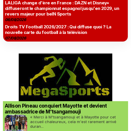
LALIGA change d'ère en France : DAZN et Disney+
diffuseront le championnat espagnol jusqu'en 2029, un
revers majeur pour beIN Sports
06/08/2026
Droits TV Football 2026/2027 : Qui diffuse quoi ? La
nouvelle carte du football à la télévision
07/08/2026
Allison Pineau conquiert Mayotte et devient
ambassadrice de M'tsangamouji
« Merci à M'tsangamouji et à Mayotte pour cet
accueil chaleureux, cela m'est rarement arrivé
duran...