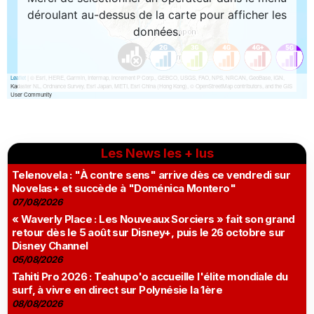
Les News les + lus
Telenovela : "À contre sens" arrive dès ce vendredi sur
Novelas+ et succède à "Doménica Montero"
07/08/2026
« Waverly Place : Les Nouveaux Sorciers » fait son grand
retour dès le 5 août sur Disney+, puis le 26 octobre sur
Disney Channel
05/08/2026
Tahiti Pro 2026 : Teahupo'o accueille l'élite mondiale du
surf, à vivre en direct sur Polynésie la 1ère
08/08/2026