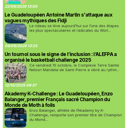
22/06/2026 13:00
Le Guadeloupéen Antoine Martin s'attaque aux
vagues mythiques des Fidji
Le rideau se lève aujourd’hui sur l’une des étapes
les plus spectaculaires et radicales du Worl...
09/06/2026 13:23
Un tournoi sous le signe de l’inclusion : l’ALEFPA a
organisé le basketball challenge 2025
Ce vendredi 10 octobre, le Complexe Terre Sainte
Nelson Mandela de Saint-Pierre a vibré au rythm...
12/10/2025 09:37
Akademy K-Challenge : Le Guadeloupéen, Enzo
Balanger, premier Français sacré Champion du
Monde de Moth à foils
Enzo Balanger, athlète de l’Akademy by K-
Challenge, remporte son premier titre de Champion
du Mond...