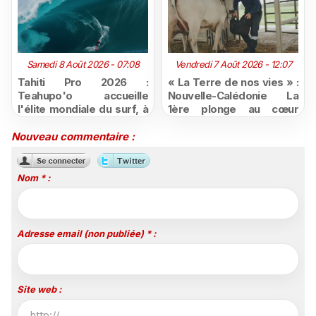
Samedi 8 Août 2026 - 07:08
Vendredi 7 Août 2026 - 12:07
Tahiti Pro 2026 :
« La Terre de nos vies » :
Teahupo'o accueille
Nouvelle-Calédonie La
l'élite mondiale du surf, à
1ère plonge au cœur
vivre en direct sur
d'une ruralité en pleine
Polynésie la 1ère
mutation
Nouveau commentaire :
Nom * :
Adresse email (non publiée) * :
Site web :