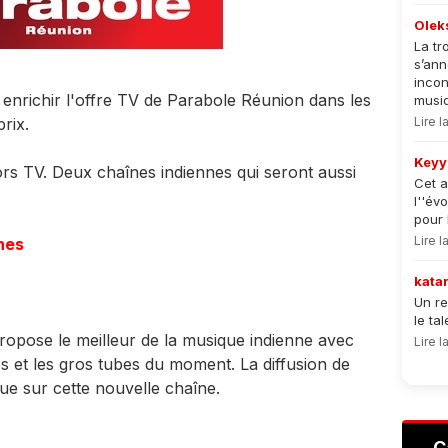
Olek
La tr
s’an
incon
enrichir l'offre TV de Parabole Réunion dans les
musiqu
rix.
Lire 
Keyy
s TV. Deux chaînes indiennes qui seront aussi
Cet a
l''év
pour 
Lire 
nes
kata
Un re
le ta
ropose le meilleur de la musique indienne avec
Lire 
s et les gros tubes du moment. La diffusion de
ue sur cette nouvelle chaîne.
C