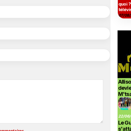
quoi ?
télévi
07/08/
Allis
devi
M'ts
22/06/
Le G
s'at
commentaires