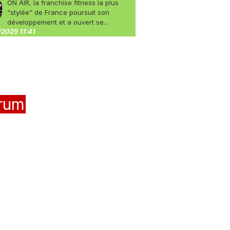
ON AIR, la franchise fitness la plus
“stylée” de France poursuit son
développement et a ouvert se...
2025 11:41
rum