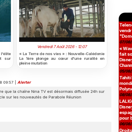
Teleno
vendr
"Domé
07/08/
Vendredi 7 Août 2026 - 12:07
« Wav
'élite
« La Terre de nos vies » : Nouvelle-Calédonie
fait s
t sur
La 1ère plonge au cœur d'une ruralité en
Disney
pleine mutation
Chann
05/08/
Tahiti
18 09:57
|
Alerter
mondia
Polyné
re que la chaîne Nina TV est désormais diffusée 24h sur
08/08/
icle sur les nouveautés de Parabole Réunion
LALIG
Disne
espag
pour 
06/08/
Droits