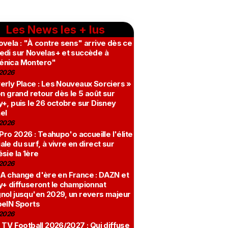
Les News les + lus
vela : "À contre sens" arrive dès ce
edi sur Novelas+ et succède à
nica Montero"
2026
erly Place : Les Nouveaux Sorciers »
on grand retour dès le 5 août sur
+, puis le 26 octobre sur Disney
el
2026
 Pro 2026 : Teahupo'o accueille l'élite
le du surf, à vivre en direct sur
sie la 1ère
2026
A change d'ère en France : DAZN et
y+ diffuseront le championnat
nol jusqu'en 2029, un revers majeur
beIN Sports
2026
 TV Football 2026/2027 : Qui diffuse