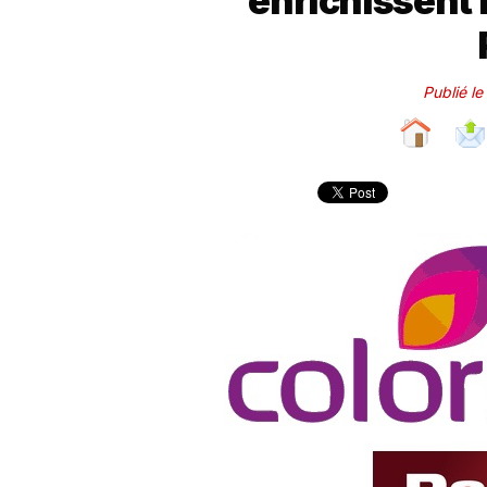
enrichissent 
Publié l