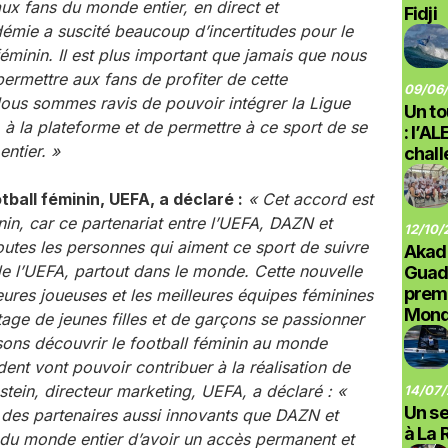
ux fans du monde entier, en direct et
Fidji
émie a suscité beaucoup d’incertitudes pour le
 féminin. Il est plus important que jamais que nous
ermettre aux fans de profiter de cette
09/06/
ous sommes ravis de pouvoir intégrer la Ligue
Un to
à la plateforme et de permettre à ce sport de se
: l’A
ntier. »
chal
tball féminin, UEFA, a déclaré :
« Cet accord est
nin, car ce partenariat entre l’UEFA, DAZN et
12/10/
utes les personnes qui aiment ce sport de suivre
Akad
e l’UEFA, partout dans le monde. Cette nouvelle
Guad
prem
lleures joueuses et les meilleures équipes féminines
Monde
age de jeunes filles et de garçons se passionner
sons découvrir le football féminin au monde
dent vont pouvoir contribuer à la réalisation de
tein, directeur marketing, UEFA, a déclaré : «
14/07/
Un se
des partenaires aussi innovants que DAZN et
à La 
du monde entier d’avoir un accès permanent et