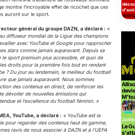
décou
e montre l’incroyable effet de ricochet que ces
d'aoû
s auront sur le sport.
31/07/
ecteur général du groupe DAZN, a déclaré :
«
au diffuseur mondial de la Ligue des champions
ravailler avec YouTube et Google pour rapprocher
t ses stars comme jamais auparavant. Depuis sa
 le sport premium plus accessible, et quoi de
les droits pour la première fois tout en rendant
be ? Du jour au lendemain, le meilleur du football
uivre que jamais auparavant. Nous sommes
Allis
tion des contenus en direct, de renforcer les
devi
e dévoiler de nouvelles émissions qui
M'ts
tendue et l’excellence du football féminin. »
MEA, YouTube, a déclaré :
« YouTube est la
22/06/
ble pour regarder des contenus haut de gamme,
Le G
ommes ravis de nous associer à DAZN et à l’UEFA
s'at