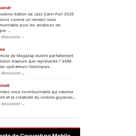
sandr
oisième édition de Jazz Dann Port 2026
nonce comme un rendez-vous
tournable pour les amateurs de
e. ...
la discussion →
ne
rticle de Megazap illustre parfaitement
olution majeure que représente l''eSIM
les opérateurs historiques...
la discussion →
rina8
ndez-vous incontournable qui valorise
lent et la créativité du cinéma guyanais....
la discussion →
arte de Couverture Mobile