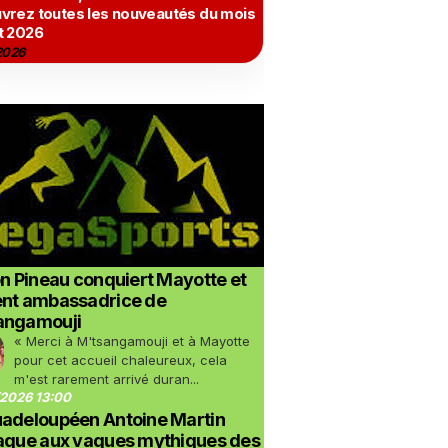
vrez toutes les nouveautés du mois
t 2026
2026
on Pineau conquiert Mayotte et
ent ambassadrice de
angamouji
« Merci à M'tsangamouji et à Mayotte
pour cet accueil chaleureux, cela
m'est rarement arrivé duran...
2026 13:00
uadeloupéen Antoine Martin
taque aux vagues mythiques des