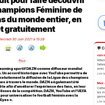
dit pour faire découvrir
Champions Féminine de
ns du monde entier, en
et gratuitement
Mercredi 30 Juin 2021 à 15:28
💬 
van 
Atten
faite
streaming sportif DAZN comme diffuseur mondial
avec 
s. Un accord historique avec YouTube permettra de
Lire 
ratuitement la diffusion de la Ligue des champions
nes à travers le monde. DAZN a également été
Max 
ôte afin d’améliorer l’expérience des fans, en leur
Cette
sses de la compétition. DAZN, YouTube et l’UEFA
les i
pour universaliser le football féminin avec la
genre
Eyes ».
Lire 