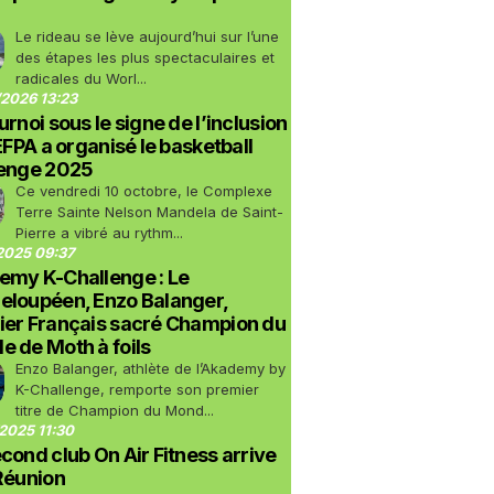
Le rideau se lève aujourd’hui sur l’une
des étapes les plus spectaculaires et
radicales du Worl...
2026 13:23
urnoi sous le signe de l’inclusion
LEFPA a organisé le basketball
lenge 2025
Ce vendredi 10 octobre, le Complexe
Terre Sainte Nelson Mandela de Saint-
Pierre a vibré au rythm...
2025 09:37
emy K-Challenge : Le
eloupéen, Enzo Balanger,
ier Français sacré Champion du
 de Moth à foils
Enzo Balanger, athlète de l’Akademy by
K-Challenge, remporte son premier
titre de Champion du Mond...
2025 11:30
cond club On Air Fitness arrive
Réunion