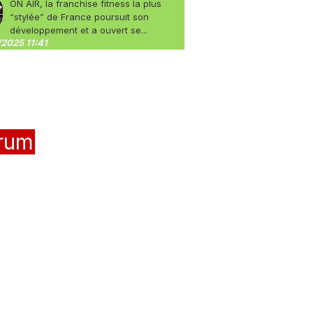
ON AIR, la franchise fitness la plus
“stylée” de France poursuit son
développement et a ouvert se...
2025 11:41
rum