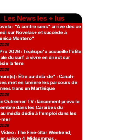
Les News les + lus
vela : "À contre sens" arrive dès ce
edi sur Novelas+ et succède à
nica Montero"
2026
 Pro 2026 : Teahupo'o accueille l'élite
le du surf, à vivre en direct sur
sie la 1ère
2026
re(s) : Être au-delà-de" : Canal+
bes met en lumière les parcours de
nnes trans en Martinique
2026
n Outremer TV : lancement prévu le
vembre dans les Caraïbes du
au média dédié à l'emploi dans les
-mer
2026
 Video : The Five-Star Weekend,
er saison 4, Midsommar…