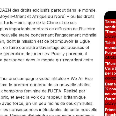
DAZN des droits exclusifs partout dans le monde,
Moyen-Orient et Afrique du Nord) – où les droits
Teleno
s forts – ainsi que de la Chine et de ses
vendr
 plus importants contrats de diffusion de l’histoire
"Domé
e nouvelle étape concernant l’engagement mondial
07/08/
n, dont la mission est de promouvoir la Ligue
Tahiti
 de faire connaître davantage de joueuses et
mondia
Polyné
ne génération de joueuses. Pour y parvenir, il
05/08/
e personnes dans le monde qui regardent cette
"Murmu
Caraï
perso
’hui une campagne vidéo intitulée « We All Rise
06/08/
Demai
omme le premier contenu de sa nouvelle chaîne
12 no
 champions féminine de l’UEFA. Réalisé par
nouve
 prix, et avec la voix du rappeur britannique
Outre
 avec force, en un peu moins de deux minutes,
05/08/
r les conséquences inéluctables de cette nouvelle
Prime
Reach
étition féminine d’atteindre de nouveaux sommets.