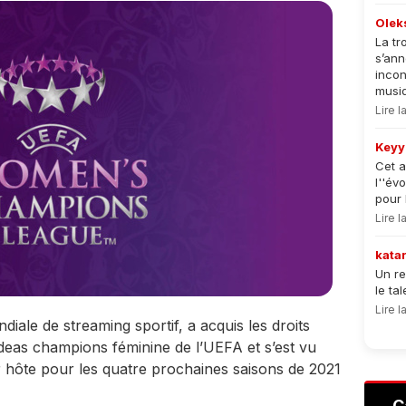
Olek
La tr
s’an
incon
musiqu
Lire 
Keyy
Cet a
l''év
pour 
Lire 
kata
Un re
le ta
Lire 
ale de streaming sportif, a acquis les droits
 deas champions féminine de l’UEFA et s’est vu
ur hôte pour les quatre prochaines saisons de 2021
C