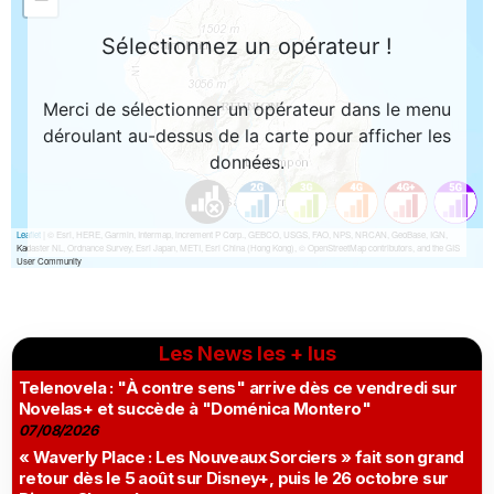
Les News les + lus
Telenovela : "À contre sens" arrive dès ce vendredi sur
Novelas+ et succède à "Doménica Montero"
07/08/2026
« Waverly Place : Les Nouveaux Sorciers » fait son grand
retour dès le 5 août sur Disney+, puis le 26 octobre sur