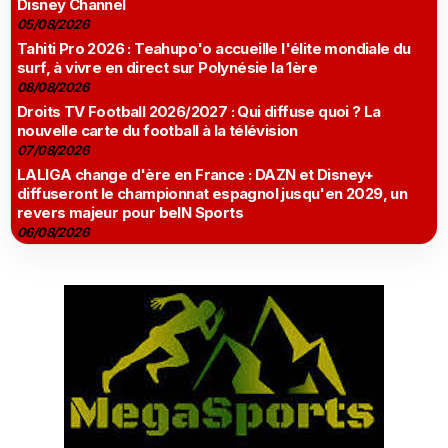
Disney Channel
05/08/2026
Tahiti Pro 2026 : Teahupo'o accueille l'élite mondiale du
surf, à vivre en direct sur Polynésie la 1ère
08/08/2026
Droits TV Football 2026/2027 : Qui diffuse quoi ? La
nouvelle carte du football à la télévision
07/08/2026
LALIGA change d'ère en France : DAZN et Disney+
diffuseront le championnat espagnol jusqu'en 2029, un
revers majeur pour beIN Sports
06/08/2026