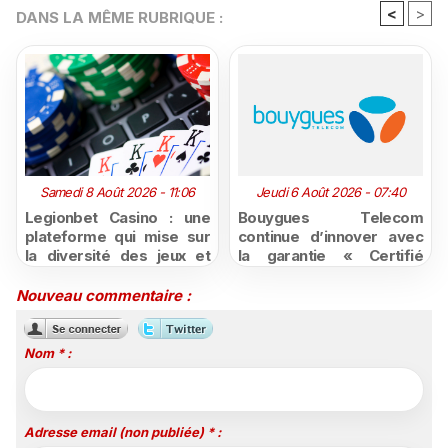
<
>
DANS LA MÊME RUBRIQUE :
Samedi 8 Août 2026 - 11:06
Jeudi 6 Août 2026 - 07:40
Legionbet Casino : une
Bouygues Telecom
plateforme qui mise sur
continue d’innover avec
la diversité des jeux et
la garantie « Certifié
des promotions
moins cher ou remboursé
attractives
»
Nouveau commentaire :
Nom * :
Adresse email (non publiée) * :