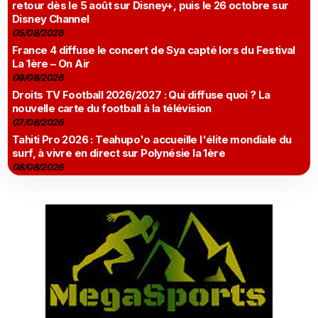
retour dès le 5 août sur Disney+, puis le 26 octobre sur
Disney Channel
05/08/2026
France 4 diffuse le concert de Sya capté lors du Festival
La 1ère – On Air
09/08/2026
Droits TV Football 2026/2027 : Qui diffuse quoi ? La
nouvelle carte du football à la télévision
07/08/2026
Tahiti Pro 2026 : Teahupo'o accueille l'élite mondiale du
surf, à vivre en direct sur Polynésie la 1ère
08/08/2026