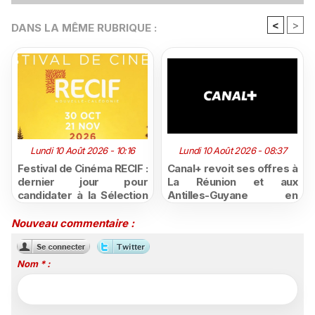
<
>
DANS LA MÊME RUBRIQUE :
Lundi 10 Août 2026 - 10:16
Lundi 10 Août 2026 - 08:37
Festival de Cinéma RECIF :
Canal+ revoit ses offres à
dernier jour pour
La Réunion et aux
candidater à la Sélection
Antilles-Guyane en
Pacifique 2026, ouverte
combinant désormais
aux créations de
fibre et contenus
Nouveau commentaire :
Nouvelle-Calédonie et de
premium
Polynésie
Nom * :