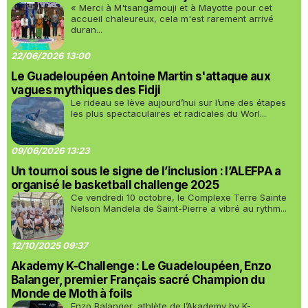
« Merci à M'tsangamouji et à Mayotte pour cet
accueil chaleureux, cela m'est rarement arrivé
duran...
22/06/2026 13:00
Le Guadeloupéen Antoine Martin s'attaque aux
vagues mythiques des Fidji
Le rideau se lève aujourd’hui sur l’une des étapes
les plus spectaculaires et radicales du Worl...
09/06/2026 13:23
Un tournoi sous le signe de l’inclusion : l’ALEFPA a
organisé le basketball challenge 2025
Ce vendredi 10 octobre, le Complexe Terre Sainte
Nelson Mandela de Saint-Pierre a vibré au rythm...
12/10/2025 09:37
Akademy K-Challenge : Le Guadeloupéen, Enzo
Balanger, premier Français sacré Champion du
Monde de Moth à foils
Enzo Balanger, athlète de l’Akademy by K-