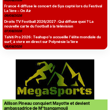
05/08/2026
France 4 diffuse le concert de Sya capté lors du Festival
La 1ère – On Air
09/08/2026
Droits TV Football 2026/2027 : Qui diffuse quoi ? La
nouvelle carte du football à la télévision
07/08/2026
Tahiti Pro 2026 : Teahupo'o accueille l'élite mondiale du
surf, à vivre en direct sur Polynésie la 1ère
08/08/2026
Allison Pineau conquiert Mayotte et devient
ambassadrice de M'tsangamouji