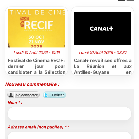
Lundi 10 Août 2026 - 10:16
Lundi 10 Août 2026 - 08:37
Festival de Cinéma RECIF :
Canal+ revoit ses offres à
dernier jour pour
La Réunion et aux
candidater à la Sélection
Antilles-Guyane en
Pacifique 2026, ouverte
combinant désormais
aux créations de
fibre et contenus
Nouveau commentaire :
Nouvelle-Calédonie et de
premium
Polynésie
Nom * :
Adresse email (non publiée) * :