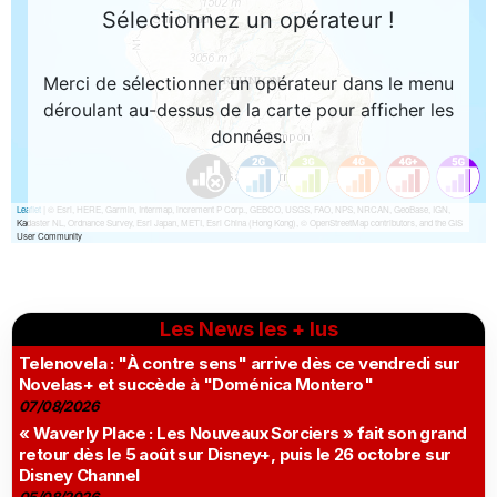
Les News les + lus
Telenovela : "À contre sens" arrive dès ce vendredi sur
Novelas+ et succède à "Doménica Montero"
07/08/2026
« Waverly Place : Les Nouveaux Sorciers » fait son grand
retour dès le 5 août sur Disney+, puis le 26 octobre sur
Disney Channel