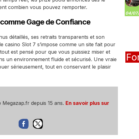
ent combien vous pouvez remporter.
04/07/
té comme Gage de Confiance
us détaillés, ses retraits transparents et son
, le casino Slot 7 s’impose comme un site fait pour
, tout est pensé pour que vous puissiez miser et
Fo
ans un environnement fluide et sécurisé. Une vraie
uer sérieusement, tout en conservant le plaisir
e Megazap.fr depuis 15 ans.
En savoir plus sur