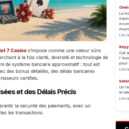
Olek
La tr
s’an
incon
musiqu
Lire 
Keyy
lot 7 Casino
s’impose comme une valeur sûre
Cet a
rchent à la fois clarté, diversité et technologie de
l''év
pour 
 ni de système bancaire approximatif : tout est
Lire 
ec des bonus détaillés, des délais bancaires
nisseurs certifiés.
kata
Un re
sées et des Délais Précis
le ta
Lire 
rantir la sécurité des paiements, avec un
tes les transactions.
C