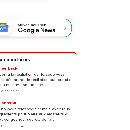
Commentaires
meerbeck
tion à la résiliation car lorsque vous
s la démarche de résiliation sur leur site
un mail de confirmation...
la discussion →
Johnson
 nouvelle telenovela semble avoir tous
ngrédients pour plaire aux amateurs du
 : vengeance, secrets de fa...
la discussion →