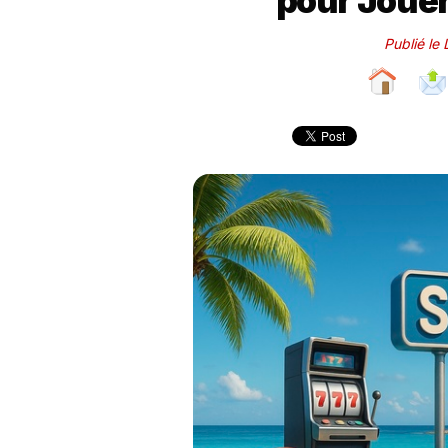
pour Jouer
Publié le 