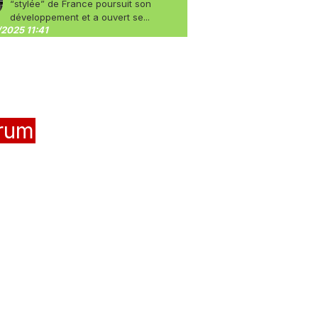
“stylée” de France poursuit son
développement et a ouvert se...
2025 11:41
rum