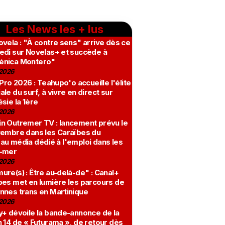
Les News les + lus
vela : "À contre sens" arrive dès ce
edi sur Novelas+ et succède à
nica Montero"
2026
 Pro 2026 : Teahupo'o accueille l'élite
le du surf, à vivre en direct sur
sie la 1ère
2026
n Outremer TV : lancement prévu le
vembre dans les Caraïbes du
au média dédié à l'emploi dans les
-mer
2026
re(s) : Être au-delà-de" : Canal+
bes met en lumière les parcours de
nnes trans en Martinique
2026
y+ dévoile la bande-annonce de la
 14 de « Futurama », de retour dès