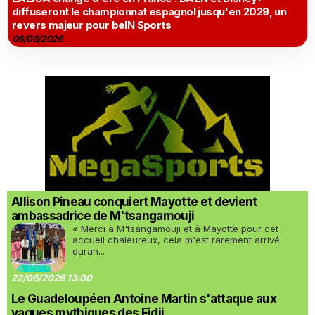
diffuseront le championnat espagnol jusqu'en 2029, un
revers majeur pour beIN Sports
06/08/2026
Allison Pineau conquiert Mayotte et devient
ambassadrice de M'tsangamouji
« Merci à M'tsangamouji et à Mayotte pour cet
accueil chaleureux, cela m'est rarement arrivé
duran...
22/06/2026 13:00
Le Guadeloupéen Antoine Martin s'attaque aux
vagues mythiques des Fidji