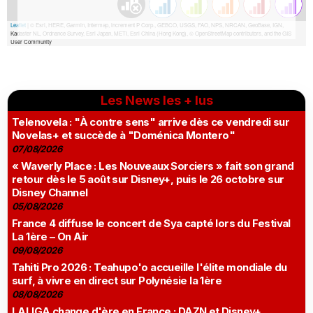
Les News les + lus
Telenovela : "À contre sens" arrive dès ce vendredi sur
Novelas+ et succède à "Doménica Montero"
07/08/2026
« Waverly Place : Les Nouveaux Sorciers » fait son grand
retour dès le 5 août sur Disney+, puis le 26 octobre sur
Disney Channel
05/08/2026
France 4 diffuse le concert de Sya capté lors du Festival
La 1ère – On Air
09/08/2026
Tahiti Pro 2026 : Teahupo'o accueille l'élite mondiale du
surf, à vivre en direct sur Polynésie la 1ère
08/08/2026
LALIGA change d'ère en France : DAZN et Disney+