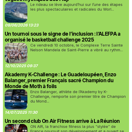
Le rideau se lève aujourd’hui sur l’une des étapes
les plus spectaculaires et radicales du Worl...
09/06/2026 13:23
Un tournoi sous le signe de l’inclusion : l’ALEFPA a
organisé le basketball challenge 2025
Ce vendredi 10 octobre, le Complexe Terre Sainte
Nelson Mandela de Saint-Pierre a vibré au rythm...
12/10/2025 09:37
Akademy K-Challenge : Le Guadeloupéen, Enzo
Balanger, premier Français sacré Champion du
Monde de Moth à foils
Enzo Balanger, athlète de l’Akademy by K-
Challenge, remporte son premier titre de Champion
du Mond...
14/07/2025 11:30
Un second club On Air Fitness arrive à La Réunion
ON AIR, la franchise fitness la plus “stylée” de
France poursuit son développement et a ouvert se...