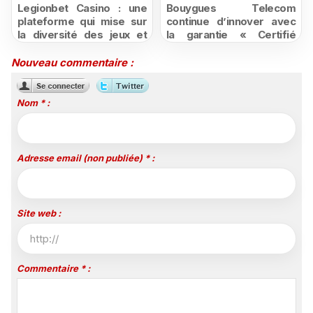
Legionbet Casino : une
Bouygues Telecom
plateforme qui mise sur
continue d’innover avec
la diversité des jeux et
la garantie « Certifié
des promotions
moins cher ou remboursé
attractives
»
Nouveau commentaire :
Nom * :
Adresse email (non publiée) * :
Site web :
Commentaire * :