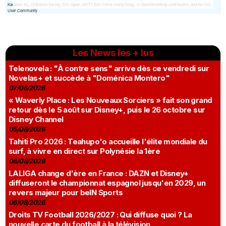
Les News les + lus
Telenovela : "À contre sens" arrive dès ce vendredi sur
Novelas+ et succède à "Doménica Montero"
07/08/2026
« Waverly Place : Les Nouveaux Sorciers » fait son grand
retour dès le 5 août sur Disney+, puis le 26 octobre sur
Disney Channel
05/08/2026
Tahiti Pro 2026 : Teahupo'o accueille l'élite mondiale du
surf, à vivre en direct sur Polynésie la 1ère
08/08/2026
LALIGA change d'ère en France : DAZN et Disney+
diffuseront le championnat espagnol jusqu'en 2029, un
revers majeur pour beIN Sports
06/08/2026
Droits TV Football 2026/2027 : Qui diffuse quoi ? La
nouvelle carte du football à la télévision