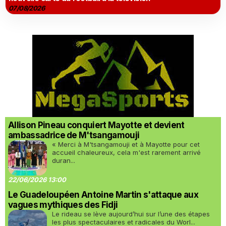
07/08/2026
Allison Pineau conquiert Mayotte et devient
ambassadrice de M'tsangamouji
« Merci à M'tsangamouji et à Mayotte pour cet
accueil chaleureux, cela m'est rarement arrivé
duran...
22/06/2026 13:00
Le Guadeloupéen Antoine Martin s'attaque aux
vagues mythiques des Fidji
Le rideau se lève aujourd’hui sur l’une des étapes
les plus spectaculaires et radicales du Worl...