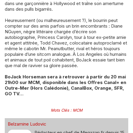
dans une garçonnière à Hollywood et traîne son amertume
dans des pulls bigarrés.
Heureusement (ou malheureusement ?), le bourrin peut
compter sur des amis parfois un brin encombrants : Diane
NGuyen, nègre littéraire chargée d’écrire son
autobiographie, Princess Carolyn, tour à tour ex-petite amie
et agent attitrée, Todd Chavez, colocataire autoproclamé et
même le cabotin Mr. Peanutbutter, rival et héros toujours
populaire d’une sitcom analogue. À Los Angeles où humains
et animaux de tout poil cohabitent, BoJack essaie tant bien
que mal de raviver sa gloire passée.
BoJack Horseman sera à retrouver à partir du 20 mai
21h00 sur MCM, disponible dans les Offres Canal+ en
Outre-Mer (Hors Calédonie), CanalBox, Orange, SFR,
GO TV…
Mots Clés
:
MCM
Belzamine Ludovic
Rédacteur en chef de Megazap.fr depuis 15