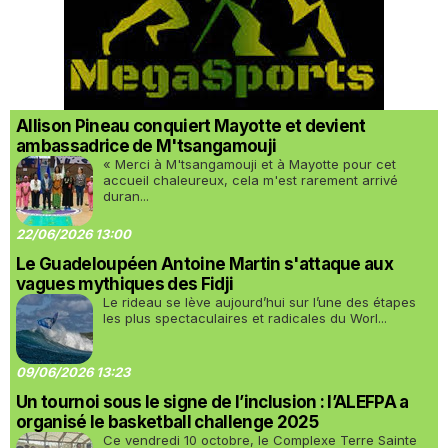
Allison Pineau conquiert Mayotte et devient
ambassadrice de M'tsangamouji
« Merci à M'tsangamouji et à Mayotte pour cet
accueil chaleureux, cela m'est rarement arrivé
duran...
22/06/2026 13:00
Le Guadeloupéen Antoine Martin s'attaque aux
vagues mythiques des Fidji
Le rideau se lève aujourd’hui sur l’une des étapes
les plus spectaculaires et radicales du Worl...
09/06/2026 13:23
Un tournoi sous le signe de l’inclusion : l’ALEFPA a
organisé le basketball challenge 2025
Ce vendredi 10 octobre, le Complexe Terre Sainte