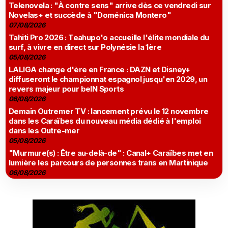
Telenovela : "À contre sens" arrive dès ce vendredi sur
Novelas+ et succède à "Doménica Montero"
07/08/2026
Tahiti Pro 2026 : Teahupo'o accueille l'élite mondiale du
surf, à vivre en direct sur Polynésie la 1ère
05/08/2026
LALIGA change d'ère en France : DAZN et Disney+
diffuseront le championnat espagnol jusqu'en 2029, un
revers majeur pour beIN Sports
06/08/2026
Demain Outremer TV : lancement prévu le 12 novembre
dans les Caraïbes du nouveau média dédié à l'emploi
dans les Outre-mer
05/08/2026
"Murmure(s) : Être au-delà-de" : Canal+ Caraïbes met en
lumière les parcours de personnes trans en Martinique
06/08/2026