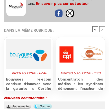
ans.
En savoir plus sur cet auteur
<
>
DANS LA MÊME RUBRIQUE :
Jeudi 6 Août 2026 - 07:40
Mercredi 5 Août 2026 - 11:23
Bouygues Telecom
Concentration des
continue d’innover avec
médias : les syndicats
la garantie « Certifié
dénoncent l'inaction de
moins cher ou remboursé
l'État après la décision du
»
Conseil d'État
Nouveau commentaire :