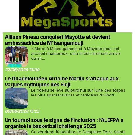
Allison Pineau conquiert Mayotte et devient
ambassadrice de M'tsangamouji
« Merci à M'tsangamouji et à Mayotte pour cet
accueil chaleureux, cela m'est rarement arrivé
duran...
22/06/2026 13:00
Le Guadeloupéen Antoine Martin s'attaque aux
vagues mythiques des Fidji
Le rideau se lève aujourd’hui sur l’une des étapes
les plus spectaculaires et radicales du Worl...
09/06/2026 13:23
Un tournoi sous le signe de l’inclusion : l’ALEFPA a
organisé le basketball challenge 2025
Ce vendredi 10 octobre, le Complexe Terre Sainte