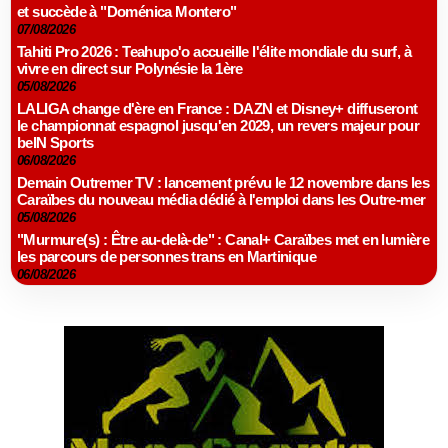
et succède à "Doménica Montero"
07/08/2026
Tahiti Pro 2026 : Teahupo'o accueille l'élite mondiale du surf, à
vivre en direct sur Polynésie la 1ère
05/08/2026
LALIGA change d'ère en France : DAZN et Disney+ diffuseront
le championnat espagnol jusqu'en 2029, un revers majeur pour
beIN Sports
06/08/2026
Demain Outremer TV : lancement prévu le 12 novembre dans les
Caraïbes du nouveau média dédié à l'emploi dans les Outre-mer
05/08/2026
"Murmure(s) : Être au-delà-de" : Canal+ Caraïbes met en lumière
les parcours de personnes trans en Martinique
06/08/2026