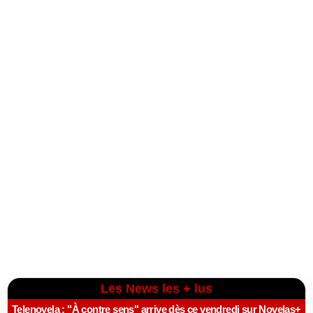
Les News les + lus
Telenovela : "À contre sens" arrive dès ce vendredi sur Novelas+