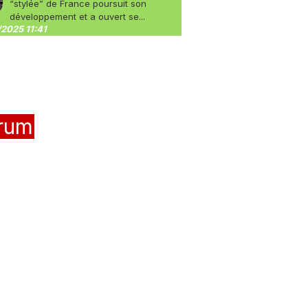
“stylée” de France poursuit son
développement et a ouvert se...
2025 11:41
rum