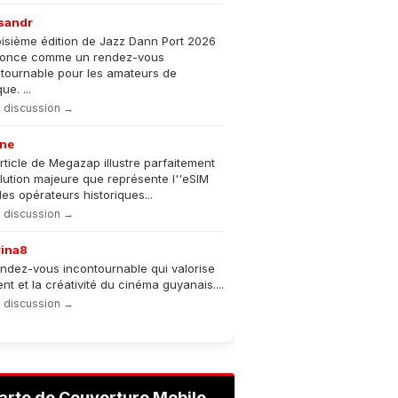
sandr
oisième édition de Jazz Dann Port 2026
nonce comme un rendez-vous
tournable pour les amateurs de
e. ...
la discussion →
ne
rticle de Megazap illustre parfaitement
olution majeure que représente l''eSIM
les opérateurs historiques...
la discussion →
rina8
ndez-vous incontournable qui valorise
lent et la créativité du cinéma guyanais....
la discussion →
arte de Couverture Mobile