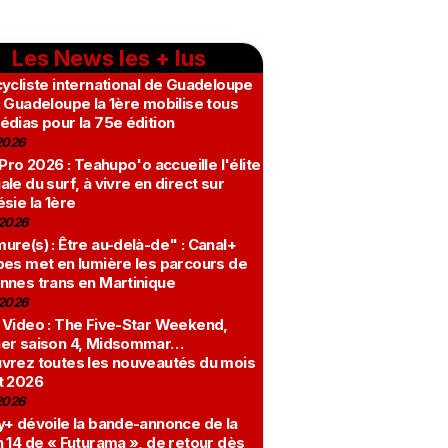
Les News les + lus
ycliste international de Guadeloupe
 Guadeloupe la 1ère mobilise tous
édias pour la 75e édition
2026
 Pro 2026 : Teahupo'o accueille l'élite
le du surf, à vivre en direct sur
sie la 1ère
2026
re(s) : Être au-delà-de" : Canal+
bes met en lumière les parcours de
nnes trans en Martinique
2026
 Video : The Five-Star Weekend,
er saison 4, Midsommar…
vrez toutes les nouveautés du mois
t 2026
2026
y+ dévoile la bande-annonce de la
 14 de « Futurama », de retour dès