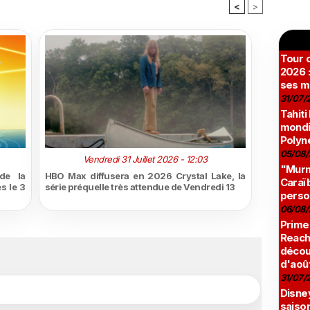
<
>
Tour c
2026 :
ses m
31/07/
Tahiti
mondia
Polyné
05/08/
Vendredi 31 Juillet 2026 - 12:03
"Murmu
de la
HBO Max diffusera en 2026 Crystal Lake, la
Caraï
s le 3
série préquelle très attendue de Vendredi 13
perso
06/08/
Prime
Reach
décou
d'aoû
31/07/
Disne
saison