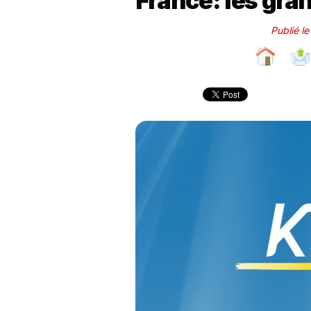
France: les gra
Publié l