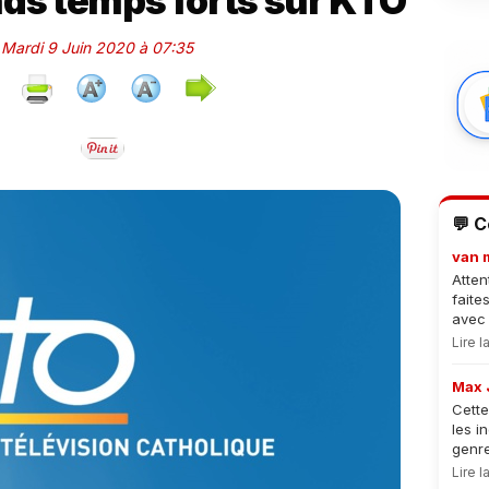
nds temps forts sur KTO
e Mardi 9 Juin 2020 à 07:35
💬 
van 
Atten
faite
avec 
Lire 
Max 
Cette
les i
genre
Lire 