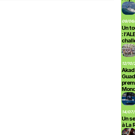
09/06/
Un to
: l’A
chal
12/10/
Akad
Guad
prem
Monde
14/07/
Un se
à La 