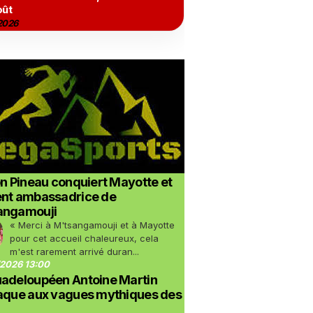
oût
2026
on Pineau conquiert Mayotte et
ent ambassadrice de
angamouji
« Merci à M'tsangamouji et à Mayotte
pour cet accueil chaleureux, cela
m'est rarement arrivé duran...
2026 13:00
uadeloupéen Antoine Martin
taque aux vagues mythiques des