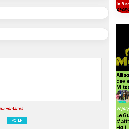
le 3 a
01/08/
Allis
devi
M'ts
commentaires
22/06/
Le G
s'at
Fidji