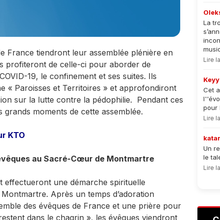
Olek
La tr
s’an
incon
musiqu
e France tiendront leur assemblée plénière en
Lire 
ls profiteront de celle-ci pour aborder de
OVID-19, le confinement et ses suites. Ils
Keyy
e « Paroisses et Territoires » et approfondiront
Cet a
ion sur la lutte contre la pédophilie. Pendant ces
l''év
pour 
les grands moments de cette assemblée.
Lire 
sur KTO
kata
Un re
le ta
es évêques au Sacré-Cœur de Montmartre
Lire 
 effectueront une démarche spirituelle
 Montmartre. Après un temps d’adoration
semble des évêques de France et une prière pour
restent dans le chagrin », les évêques viendront
C