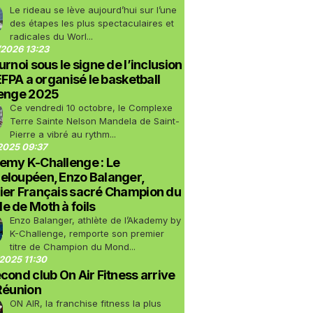
Le rideau se lève aujourd’hui sur l’une
des étapes les plus spectaculaires et
radicales du Worl...
2026 13:23
urnoi sous le signe de l’inclusion
LEFPA a organisé le basketball
lenge 2025
Ce vendredi 10 octobre, le Complexe
Terre Sainte Nelson Mandela de Saint-
Pierre a vibré au rythm...
2025 09:37
emy K-Challenge : Le
eloupéen, Enzo Balanger,
ier Français sacré Champion du
 de Moth à foils
Enzo Balanger, athlète de l’Akademy by
K-Challenge, remporte son premier
titre de Champion du Mond...
2025 11:30
cond club On Air Fitness arrive
Réunion
ON AIR, la franchise fitness la plus