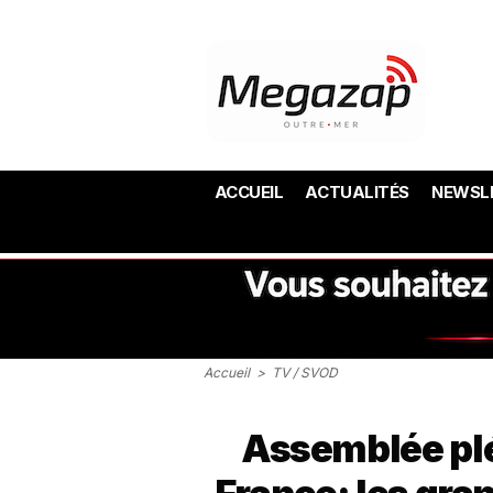
ACCUEIL
ACTUALITÉS
NEWSL
Accueil
>
TV / SVOD
Assemblée plé