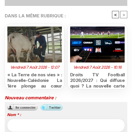
<
>
DANS LA MÊME RUBRIQUE :
Vendredi 7 Août 2026 - 12:07
Vendredi 7 Août 2026 - 10:16
« La Terre de nos vies » :
Droits TV Football
Nouvelle-Calédonie La
2026/2027 : Qui diffuse
1ère plonge au cœur
quoi ? La nouvelle carte
d'une ruralité en pleine
du football à la télévision
mutation
Nouveau commentaire :
Nom * :