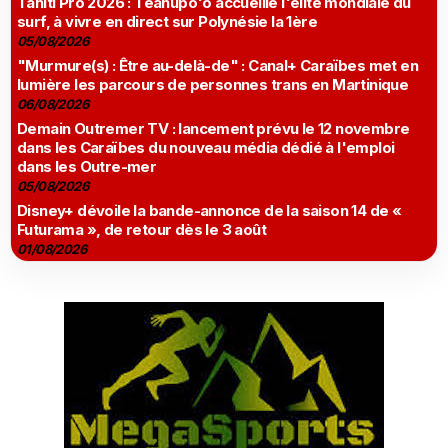
Tahiti Pro 2026 : Teahupo'o accueille l'élite mondiale du
surf, à vivre en direct sur Polynésie la 1ère
05/08/2026
"Murmure(s) : Être au-delà-de" : Canal+ Caraïbes met en
lumière les parcours de personnes trans en Martinique
06/08/2026
Demain Outremer TV : lancement prévu le 12 novembre
dans les Caraïbes du nouveau média dédié à l'emploi
dans les Outre-mer
05/08/2026
Disney+ dévoile la bande-annonce de la saison 14 de «
Futurama », de retour dès le 3 août
01/08/2026