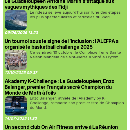
Le Guadeloupéen Antoine Martin s'attaque aux
vagues mythiques des Fidji
Le rideau se lève aujourd’hui sur l’une des étapes
les plus spectaculaires et radicales du Worl...
09/06/2026 13:23
Un tournoi sous le signe de l’inclusion : l’ALEFPA a
organisé le basketball challenge 2025
Ce vendredi 10 octobre, le Complexe Terre Sainte
Nelson Mandela de Saint-Pierre a vibré au rythm...
12/10/2025 09:37
Akademy K-Challenge : Le Guadeloupéen, Enzo
Balanger, premier Français sacré Champion du
Monde de Moth à foils
Enzo Balanger, athlète de l’Akademy by K-
Challenge, remporte son premier titre de Champion
du Mond...
14/07/2025 11:30
Un second club On Air Fitness arrive à La Réunion