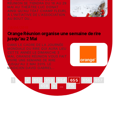
RÉUNION SE TIENDRA DU 16 AU 29
MAI AU THÉÂTRE LUC DONAT
AINSI QU'AU TÉAT CHAMP FLEURI,
À L'INITIATIVE DE L'ASSOCIATION
AU BOUT DU...
28/04/2015
Orange Réunion organise une semaine de rire
jusqu'au 2 Mai
DANS LE CADRE DE LA JOURNÉE
MONDIALE DU RIRE QUI AURA LIEU
CETTE ANNÉE LE DIMANCHE 3
MAI, ORANGE RÉUNION VOUS FAIT
VIVRE UNE SEMAINE DE RIRE
JUSQU'AU 2 MAI 2015. LE
MAGICIEN DAVID GABRIEL...
1
...
«
652
653
654
655
656
657
658
»
...
715