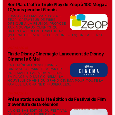
Bon Plan: L'offre Triple Play de Zeop à 100 Méga à
1€/mois pendant 6 mois
JUSQU'AU 31 MAI 2015 INCLUS,
ZEOP, OPÉRATEUR DE FIBRE
OPTIQUE À LA RÉUNION PROPOSE
AUX NOUVEAUX CLIENTS QUI
OPTENT À L'OFFRE TRIPLE PLAY
(INTERNET 100MB/S + TÉLÉPHONE + TV) UN TARIF À 1€
PAR...
29/04/2015
Fin de Disney Cinemagic. Lancement de Disney
Cinéma le 8 Mai
LA CHAÎNE JEUNESSE DISNEY
CINEMAGIC S'ARRÊTE À PARTIR
DU 8 MAI ET LAISSERA À 20H30
SA PLACE À DISNEY CINÉMA, LA
NOUVELLE CHAÎNE DU GRAND CINÉMA POUR TOUTE LA
FAMILLE. LA CHAINE DIFFUSERA LES...
28/04/2015
Présentation de la 11e édition du Festival du Film
d'aventure de la Réunion
LA ONZIÈME ÉDITION DU FESTIVAL
DU FILM D'AVENTURE DE LA