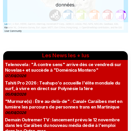
Les News les + lus
Telenovela : "À contre sens" arrive dès ce vendredi sur
Novelas+ et succède à "Doménica Montero"
07/08/2026
Tahiti Pro 2026 : Teahupo'o accueille l'élite mondiale du
surf, à vivre en direct sur Polynésie la 1ère
05/08/2026
"Murmure(s) : Être au-delà-de" : Canal+ Caraïbes met en
lumière les parcours de personnes trans en Martinique
06/08/2026
Demain Outremer TV : lancement prévu le 12 novembre
dans les Caraïbes du nouveau média dédié à l'emploi
dans les Outre-mer