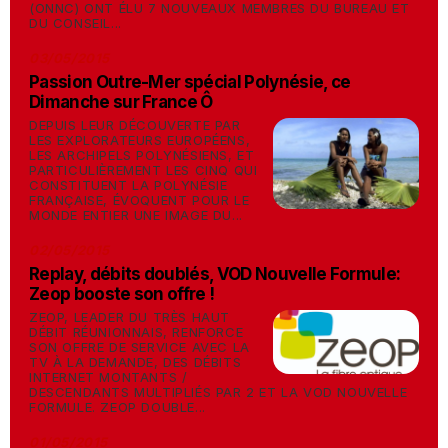
(ONNC) ONT ÉLU 7 NOUVEAUX MEMBRES DU BUREAU ET
DU CONSEIL...
03/05/2015
Passion Outre-Mer spécial Polynésie, ce
Dimanche sur France Ô
DEPUIS LEUR DÉCOUVERTE PAR
LES EXPLORATEURS EUROPÉENS,
LES ARCHIPELS POLYNÉSIENS, ET
PARTICULIÈREMENT LES CINQ QUI
CONSTITUENT LA POLYNÉSIE
FRANÇAISE, ÉVOQUENT POUR LE
MONDE ENTIER UNE IMAGE DU...
02/05/2015
Replay, débits doublés, VOD Nouvelle Formule:
Zeop booste son offre !
ZEOP, LEADER DU TRÈS HAUT
DÉBIT RÉUNIONNAIS, RENFORCE
SON OFFRE DE SERVICE AVEC LA
TV À LA DEMANDE, DES DÉBITS
INTERNET MONTANTS /
DESCENDANTS MULTIPLIÉS PAR 2 ET LA VOD NOUVELLE
FORMULE. ZEOP DOUBLE...
01/05/2015