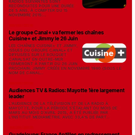
RADIOS SUIVANTES SONT
RECONDUITES POUR UNE DURÉE
DE 5 ANS, À COMPTER DU 15
NOVEMBRE 2015:...
06/05/2015
Le groupe Canal+ va fermer les chaînes
Cuisine+ et Jimmy le 26 Juin
LES CHAÎNES CUISINE+ ET JIMMY,
ISSUES DU GROUPE CANAL+ ET
DIFFUSÉES SUR LE BOUQUET
CANALSAT EN OUTRE-MER
FERMERONT À PARTIR DU 26 JUIN
PROCHAIN. JIMMY CRÉÉE EN NOVEMBRE 1990 (SOUS LE
NOM DE CANAL...
06/05/2015
Audiences TV & Radios: Mayotte 1ère largement
leader
L'AUDIENCE DE LA TÉLÉVISION ET DE LA RADIO À
MAYOTTE, POUR LA PÉRIODE S'ÉTALANT DU MOIS DE
MARS AU MOIS D'AVRIL 2015, A ÉTÉ PUBLIÉE PAR
L'INSTITUT MEDIAMÉTRIE. AVEC 33,4% DE PART...
05/05/2015
Guadeloupe: France Antilles en redressement