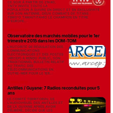
CE SOIR À PARTIR DE 21H40,
TNTV INVITE TOUTE LA
POPULATION À SUIVRE EN DIRECT ET EN EXCLUSIVITÉ
SUR SON ANTENNE, DEUX COMBATS DE TITANS :
TEMO'O TAMAITITAHIO LE CHAMPION EN TITRE
D'EUROPE...
08/05/2015
Observatoire des marchés mobiles pour le 1er
trimestre 2015 dans les DOM-TOM
L'AUTORITÉ DE RÉGULATION DES
COMMUNICATIONS
ÉLECTRONIQUES ET DES POSTES
(ARCEP) A RENDU PUBLIC, SON
TRADITIONNEL BULLETIN RELATIF
AU TRAFIC DES
TÉLÉCOMMUNICATIONS EN
OUTRE-MER POUR LE 1ER...
07/05/2015
Antilles / Guyane: 7 Radios reconduites pour 5
ans
LE COMITÉ TERRITORIAL DE
L'AUDIOVISUEL DES ANTILLES ET
DE LA GUYANE APRÈS AVOIR
DÉLIBÉRÉ, DÉCIDE QUE LES