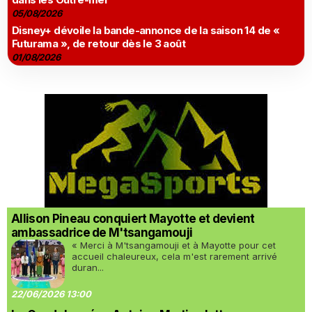
05/08/2026
Disney+ dévoile la bande-annonce de la saison 14 de «
Futurama », de retour dès le 3 août
01/08/2026
Allison Pineau conquiert Mayotte et devient
ambassadrice de M'tsangamouji
« Merci à M'tsangamouji et à Mayotte pour cet
accueil chaleureux, cela m'est rarement arrivé
duran...
22/06/2026 13:00