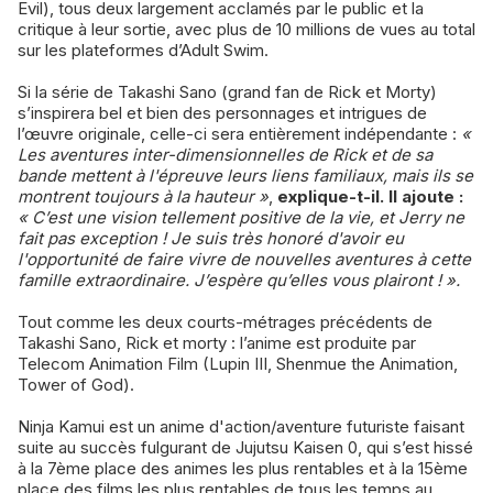
Evil), tous deux largement acclamés par le public et la
critique à leur sortie, avec plus de 10 millions de vues au total
sur les plateformes d’Adult Swim.
Si la série de Takashi Sano (grand fan de Rick et Morty)
s’inspirera bel et bien des personnages et intrigues de
l’œuvre originale, celle-ci sera entièrement indépendante :
«
Les aventures inter-dimensionnelles de Rick et de sa
bande mettent à l'épreuve leurs liens familiaux, mais ils se
montrent toujours à la hauteur »
,
explique-t-il. Il ajoute :
« C’est une vision tellement positive de la vie, et Jerry ne
fait pas exception ! Je suis très honoré d'avoir eu
l'opportunité de faire vivre de nouvelles aventures à cette
famille extraordinaire. J’espère qu’elles vous plairont ! ».
Tout comme les deux courts-métrages précédents de
Takashi Sano, Rick et morty : l’anime est produite par
Telecom Animation Film (Lupin III, Shenmue the Animation,
Tower of God).
Ninja Kamui est un anime d'action/aventure futuriste faisant
suite au succès fulgurant de Jujutsu Kaisen 0, qui s’est hissé
à la 7ème place des animes les plus rentables et à la 15ème
place des films les plus rentables de tous les temps au