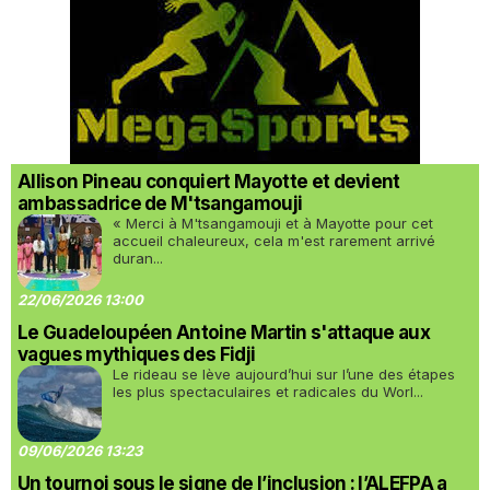
Allison Pineau conquiert Mayotte et devient
ambassadrice de M'tsangamouji
« Merci à M'tsangamouji et à Mayotte pour cet
accueil chaleureux, cela m'est rarement arrivé
duran...
22/06/2026 13:00
Le Guadeloupéen Antoine Martin s'attaque aux
vagues mythiques des Fidji
Le rideau se lève aujourd’hui sur l’une des étapes
les plus spectaculaires et radicales du Worl...
09/06/2026 13:23
Un tournoi sous le signe de l’inclusion : l’ALEFPA a