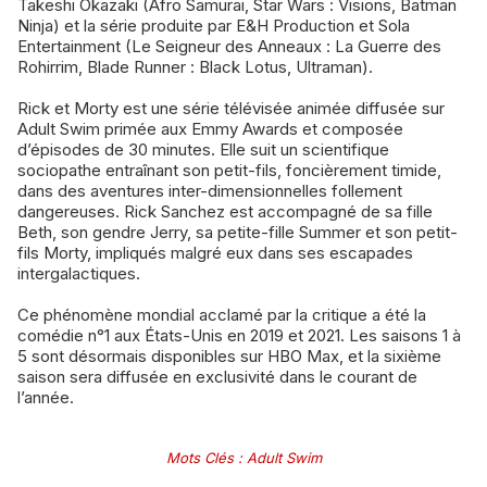
Takeshi Okazaki (Afro Samurai, Star Wars : Visions, Batman
Ninja) et la série produite par E&H Production et Sola
Entertainment (Le Seigneur des Anneaux : La Guerre des
Rohirrim, Blade Runner : Black Lotus, Ultraman).
Rick et Morty est une série télévisée animée diffusée sur
Adult Swim primée aux Emmy Awards et composée
d’épisodes de 30 minutes. Elle suit un scientifique
sociopathe entraînant son petit-fils, foncièrement timide,
dans des aventures inter-dimensionnelles follement
dangereuses. Rick Sanchez est accompagné de sa fille
Beth, son gendre Jerry, sa petite-fille Summer et son petit-
fils Morty, impliqués malgré eux dans ses escapades
intergalactiques.
Ce phénomène mondial acclamé par la critique a été la
comédie n°1 aux États-Unis en 2019 et 2021. Les saisons 1 à
5 sont désormais disponibles sur HBO Max, et la sixième
saison sera diffusée en exclusivité dans le courant de
l’année.
Mots Clés
:
Adult Swim