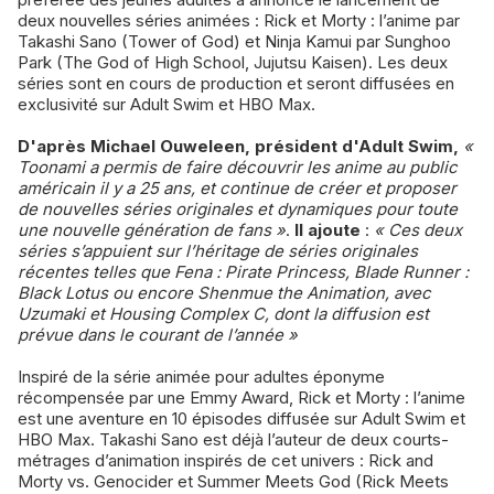
deux nouvelles séries animées : Rick et Morty : l’anime par
Takashi Sano (Tower of God) et Ninja Kamui par Sunghoo
Park (The God of High School, Jujutsu Kaisen). Les deux
séries sont en cours de production et seront diffusées en
exclusivité sur Adult Swim et HBO Max.
D'après Michael Ouweleen, président d'Adult Swim,
«
Toonami a permis de faire découvrir les anime au public
américain il y a 25 ans, et continue de créer et proposer
de nouvelles séries originales et dynamiques pour toute
une nouvelle génération de fans »
.
Il ajoute
:
« Ces deux
séries s’appuient sur l’héritage de séries originales
récentes telles que Fena : Pirate Princess, Blade Runner :
Black Lotus ou encore Shenmue the Animation, avec
Uzumaki et Housing Complex C, dont la diffusion est
prévue dans le courant de l’année »
Inspiré de la série animée pour adultes éponyme
récompensée par une Emmy Award, Rick et Morty : l’anime
est une aventure en 10 épisodes diffusée sur Adult Swim et
HBO Max. Takashi Sano est déjà l’auteur de deux courts-
métrages d’animation inspirés de cet univers : Rick and
Morty vs. Genocider et Summer Meets God (Rick Meets