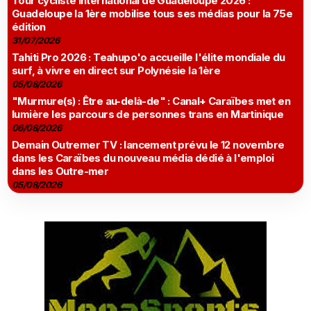
Tour cycliste international de Guadeloupe 2026 :
Guadeloupe la 1ère mobilise tous ses médias pour la 75e
édition
31/07/2026
Tahiti Pro 2026 : Teahupo'o accueille l'élite mondiale du
surf, à vivre en direct sur Polynésie la 1ère
05/08/2026
"Murmure(s) : Être au-delà-de" : Canal+ Caraïbes met en
lumière les parcours de personnes trans en Martinique
06/08/2026
Demain Outremer TV : lancement prévu le 12 novembre
dans les Caraïbes du nouveau média dédié à l'emploi
dans les Outre-mer
05/08/2026