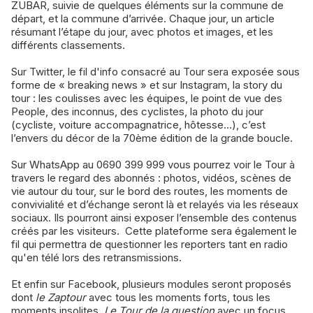
ZUBAR, suivie de quelques éléments sur la commune de
départ, et la commune d’arrivée. Chaque jour, un article
résumant l’étape du jour, avec photos et images, et les
différents classements.
Sur Twitter, le fil d'info consacré au Tour sera exposée sous
forme de « breaking news » et sur Instagram, la story du
tour : les coulisses avec les équipes, le point de vue des
People, des inconnus, des cyclistes, la photo du jour
(cycliste, voiture accompagnatrice, hôtesse…), c’est
l’envers du décor de la 70ème édition de la grande boucle.
Sur WhatsApp au 0690 399 999 vous pourrez voir le Tour à
travers le regard des abonnés : photos, vidéos, scènes de
vie autour du tour, sur le bord des routes, les moments de
convivialité et d’échange seront là et relayés via les réseaux
sociaux. Ils pourront ainsi exposer l’ensemble des contenus
créés par les visiteurs. Cette plateforme sera également le
fil qui permettra de questionner les reporters tant en radio
qu'en télé lors des retransmissions.
Et enfin sur Facebook, plusieurs modules seront proposés
dont
le Zaptour
avec tous les moments forts, tous les
moments insolites,
Le Tour de la question
avec un focus