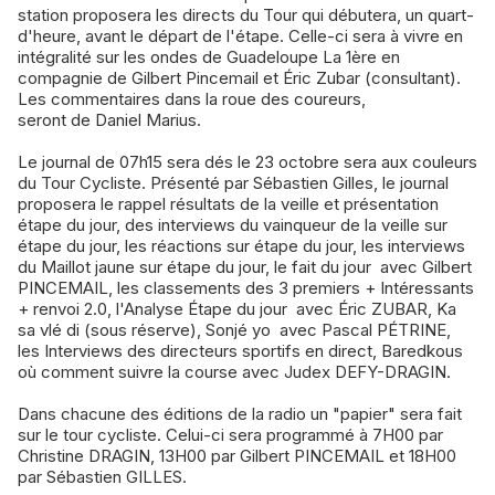
station proposera les directs du Tour qui débutera, un quart-
d'heure, avant le départ de l'étape. Celle-ci sera à vivre en
intégralité sur les ondes de Guadeloupe La 1ère en
compagnie de Gilbert Pincemail et Éric Zubar (consultant).
Les commentaires dans la roue des coureurs,
seront de Daniel Marius.
Le journal de 07h15 sera dés le 23 octobre sera aux couleurs
du Tour Cycliste. Présenté par Sébastien Gilles, le journal
proposera le rappel résultats de la veille et présentation
étape du jour, des interviews du vainqueur de la veille sur
étape du jour, les réactions sur étape du jour, les interviews
du Maillot jaune sur étape du jour, le fait du jour avec Gilbert
PINCEMAIL, les classements des 3 premiers + Intéressants
+ renvoi 2.0, l'Analyse Étape du jour avec Éric ZUBAR, Ka
sa vlé di (sous réserve), Sonjé yo avec Pascal PÉTRINE,
les Interviews des directeurs sportifs en direct, Baredkous
où comment suivre la course avec Judex DEFY-DRAGIN.
Dans chacune des éditions de la radio un "papier" sera fait
sur le tour cycliste. Celui-ci sera programmé à 7H00 par
Christine DRAGIN, 13H00 par Gilbert PINCEMAIL et 18H00
par Sébastien GILLES.