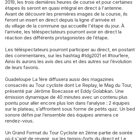
2019, les trois dernières heures de course et pour certaines
étapes ils seront en quasi intégral en direct à l'antenne.
Avant de découvrir les premières images de la course, ils
feront un insert en direct depuis la ligne d'arrivée et
du village de la commune qui accueille l'étape du jour. À
l’arrivée, les téléspectateurs pourront avoir en direct la
réaction des différents protagonistes de l’étape.
Les téléspectateurs pourront participer au direct, en postant
des commentaires, sur les hashtag #tdg2021 et #tour1ere,
Ainsi ils aurons les avis des uns et des autres sur l’évolution
de leurs favoris.
Guadeloupe La 1ère diffusera aussi des magazines
consacrés au Tour cycliste dont Le Replay, le Mag du Tour,
présenté par Jérôme Boecasse et Eddy Golabkan. Une
émission dynamique de 40 minutes avec un contenu plus
pointu pour aller encore plus loin dans l’analyse : 2 équipes
sur le plateau, s’affrontent sous forme de petits quiz. Un bed
sonore défini par l’ensemble des équipes animera ce
rendez-vous.
Un Grand Format du Tour Cycliste en 2ème partie de soirée
où il s'agit de revenir sur les temps-forts du direct et Le