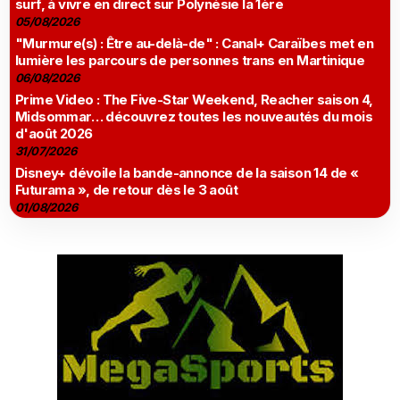
surf, à vivre en direct sur Polynésie la 1ère
05/08/2026
"Murmure(s) : Être au-delà-de" : Canal+ Caraïbes met en
lumière les parcours de personnes trans en Martinique
06/08/2026
Prime Video : The Five-Star Weekend, Reacher saison 4,
Midsommar… découvrez toutes les nouveautés du mois
d'août 2026
31/07/2026
Disney+ dévoile la bande-annonce de la saison 14 de «
Futurama », de retour dès le 3 août
01/08/2026