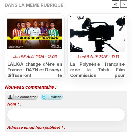
<
>
DANS LA MÊME RUBRIQUE :
Jeudi 6 Août 2026 - 12:03
Jeudi 6 Août 2026 - 10:13
LALIGA change d'ère en
La Polynésie française
France : DAZN et Disney+
crée la Tahiti Film
diffuseront le
Commission pour
championnat espagnol
structurer et promouvoir
jusqu'en 2029, un revers
sa filière audiovisuelle
Nouveau commentaire :
majeur pour beIN Sports
Nom * :
Adresse email (non publiée) * :